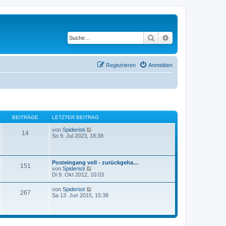
Suche
Erweiterte Suche
Registrieren
Anmelden
BEITRÄGE
LETZTER BEITRAG
N
von
Spideristi
14
e
So 9. Jul 2023, 18:38
u
e
s
t
Posteingang voll - zurückgeha…
151
e
N
von
Spideristi
r
e
Di 9. Okt 2012, 10:03
B
u
e
e
N
von
Spideristi
i
267
s
e
Sa 13. Jun 2015, 15:38
t
t
u
r
e
e
a
r
s
g
B
t
e
e