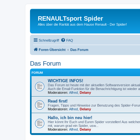
RENAULTsport Spider
Alles über die Rarität aus dem Hause Renault - Der Spider!
Schnellzugriff
FAQ
Foren-Übersicht
Das Forum
Das Forum
FORUM
WICHTIGE INFOS!
Das Forum ist heute mit der aktuellen Softwareversion aktual
Auch die Email-Funktion für die Benachrichtigung ist wieder ak
Moderatoren:
Alfred
,
Delany
Read first!
Fragen, Tipps und Hinweise zur Benutzung des Spider-Foru
Moderatoren:
Alfred
,
Delany
Hallo, ich bin neu hier!
Hier könnt Ihr Euch und Euren Spider vorstellen! Aus welch
mit, warum grad ein Spider, usw...
Moderatoren:
Alfred
,
Delany