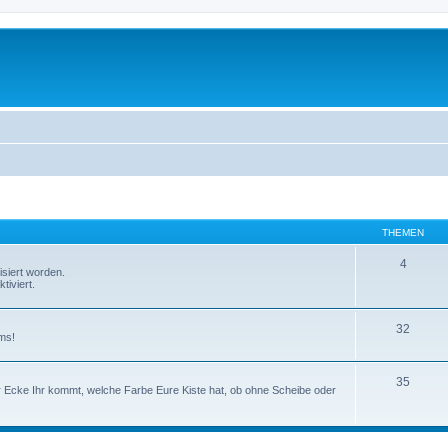
THEMEN
4
isiert worden.
tiviert.
32
ms!
35
er Ecke Ihr kommt, welche Farbe Eure Kiste hat, ob ohne Scheibe oder