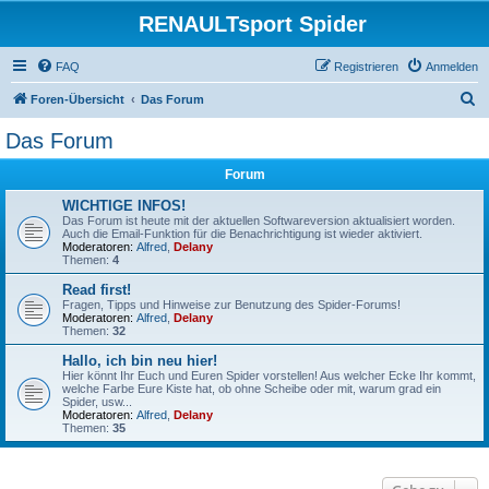
RENAULTsport Spider
FAQ
Registrieren
Anmelden
S
Foren-Übersicht
Das Forum
u
Das Forum
c
Forum
h
e
WICHTIGE INFOS!
Das Forum ist heute mit der aktuellen Softwareversion aktualisiert worden.
Auch die Email-Funktion für die Benachrichtigung ist wieder aktiviert.
Moderatoren:
Alfred
,
Delany
Themen:
4
Read first!
Fragen, Tipps und Hinweise zur Benutzung des Spider-Forums!
Moderatoren:
Alfred
,
Delany
Themen:
32
Hallo, ich bin neu hier!
Hier könnt Ihr Euch und Euren Spider vorstellen! Aus welcher Ecke Ihr kommt,
welche Farbe Eure Kiste hat, ob ohne Scheibe oder mit, warum grad ein
Spider, usw...
Moderatoren:
Alfred
,
Delany
Themen:
35