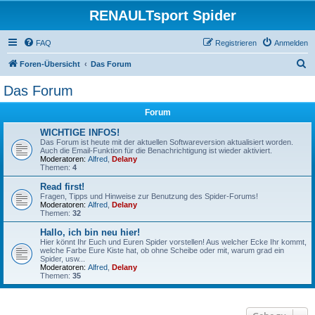
RENAULTsport Spider
FAQ
Registrieren
Anmelden
S
Foren-Übersicht
Das Forum
u
Das Forum
c
Forum
h
e
WICHTIGE INFOS!
Das Forum ist heute mit der aktuellen Softwareversion aktualisiert worden.
Auch die Email-Funktion für die Benachrichtigung ist wieder aktiviert.
Moderatoren:
Alfred
,
Delany
Themen:
4
Read first!
Fragen, Tipps und Hinweise zur Benutzung des Spider-Forums!
Moderatoren:
Alfred
,
Delany
Themen:
32
Hallo, ich bin neu hier!
Hier könnt Ihr Euch und Euren Spider vorstellen! Aus welcher Ecke Ihr kommt,
welche Farbe Eure Kiste hat, ob ohne Scheibe oder mit, warum grad ein
Spider, usw...
Moderatoren:
Alfred
,
Delany
Themen:
35