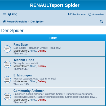
RENAULTsport Spider
FAQ
Registrieren
Anmelden
S
Foren-Übersicht
Der Spider
u
Der Spider
c
Forum
h
e
Fact Base
Das Spider-Tatsachen-Archiv. Read only!
Moderatoren:
Alfred
,
Delany
Themen:
10
Technik Tipps
Was geht, was nicht?
Moderatoren:
Alfred
,
Delany
Themen:
357
Erfahrungen
Was ist passiert, was habt Ihr erlebt?
Moderatoren:
Alfred
,
Delany
Themen:
149
Community-Aktionen
Spideristis helfen einander! Günstige Spider-Gruppenversicherungen,
Teileentwicklungen, Nachfertigungsaktionen, Sammelbestellungen, usw....
Moderatoren:
Alfred
,
Delany
Themen:
40