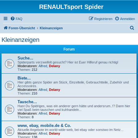
RENAULTsport Spider
FAQ
Registrieren
Anmelden
S
Foren-Übersicht
Kleinanzeigen
u
Kleinanzeigen
c
Forum
h
e
Suche...
Spiderparts verzweifelt gesucht? Hier ist Euer Hilferuf genau richtig!
Moderatoren:
Alfred
,
Delany
Themen:
212
Biete...
Hier gibts ganze Spider am Stück, Einzelteile, Gebrauchtteile, Zubehör und
Accessoires.
Moderatoren:
Alfred
,
Delany
Themen:
210
Tausche...
Hast Du Spidriges, was ein anderer gern hätte und andersrum..!? Dann hier
viel Spaß beim tauschen und kuhhandeln...
Moderatoren:
Alfred
,
Delany
Themen:
8
www, ebay, mobile.de & Co.
Aktuelle Angebote im world-wide-web, bei ebay oder sonstwo im Netz...
Moderatoren:
Alfred
,
Delany
Themen:
138