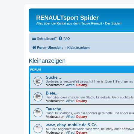
RENAULTsport Spider
Alles über die Rarität aus dem Hause Renault - Der Spider!
Schnellzugriff
FAQ
Foren-Übersicht
Kleinanzeigen
Kleinanzeigen
FORUM
Suche...
Spiderparts verzweifelt gesucht? Hier ist Euer Hilferuf genau r
Moderatoren:
Alfred
,
Delany
Biete...
Hier gibts ganze Spider am Stück, Einzelteile, Gebrauchtteil
Moderatoren:
Alfred
,
Delany
Tausche...
Hast Du Spidriges, was ein anderer gern hätte und andersru
Moderatoren:
Alfred
,
Delany
www, ebay, mobile.de & Co.
Aktuelle Angebote im world-wide-web, bei ebay oder sonstwo 
Moderatoren:
Alfred
,
Delany