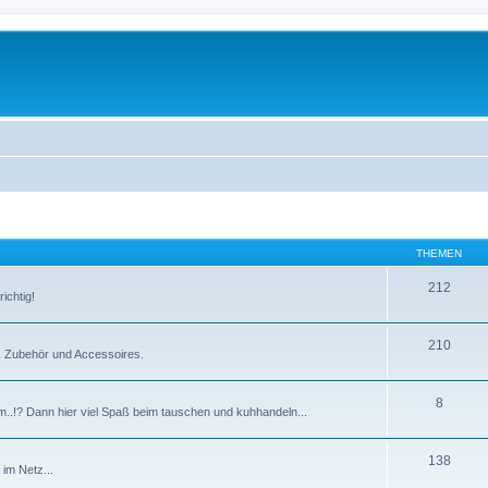
THEMEN
212
ichtig!
210
e, Zubehör und Accessoires.
8
m..!? Dann hier viel Spaß beim tauschen und kuhhandeln...
138
im Netz...