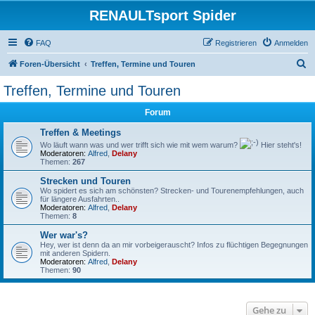
RENAULTsport Spider
FAQ
Registrieren
Anmelden
S
Foren-Übersicht
Treffen, Termine und Touren
u
Treffen, Termine und Touren
c
Forum
h
e
Treffen & Meetings
Wo läuft wann was und wer trifft sich wie mit wem warum?
Hier steht's!
Moderatoren:
Alfred
,
Delany
Themen:
267
Strecken und Touren
Wo spidert es sich am schönsten? Strecken- und Tourenempfehlungen, auch
für längere Ausfahrten..
Moderatoren:
Alfred
,
Delany
Themen:
8
Wer war's?
Hey, wer ist denn da an mir vorbeigerauscht? Infos zu flüchtigen Begegnungen
mit anderen Spidern.
Moderatoren:
Alfred
,
Delany
Themen:
90
Gehe zu