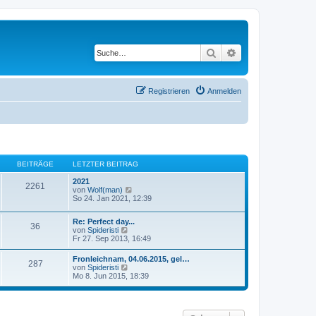
Suche
Erweiterte Suche
Registrieren
Anmelden
BEITRÄGE
LETZTER BEITRAG
2021
2261
N
von
Wolf(man)
e
So 24. Jan 2021, 12:39
u
e
Re: Perfect day...
s
36
N
von
Spideristi
t
e
Fr 27. Sep 2013, 16:49
e
u
r
e
B
Fronleichnam, 04.06.2015, gel…
287
s
e
N
von
Spideristi
t
i
e
Mo 8. Jun 2015, 18:39
e
t
u
r
r
e
B
a
s
e
g
t
i