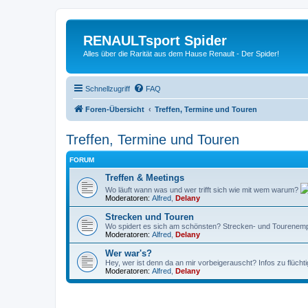
RENAULTsport Spider
Alles über die Rarität aus dem Hause Renault - Der Spider!
Schnellzugriff
FAQ
Foren-Übersicht
Treffen, Termine und Touren
Treffen, Termine und Touren
FORUM
Treffen & Meetings
Wo läuft wann was und wer trifft sich wie mit wem warum?
Moderatoren:
Alfred
,
Delany
Strecken und Touren
Wo spidert es sich am schönsten? Strecken- und Tourenempf
Moderatoren:
Alfred
,
Delany
Wer war's?
Hey, wer ist denn da an mir vorbeigerauscht? Infos zu flüch
Moderatoren:
Alfred
,
Delany