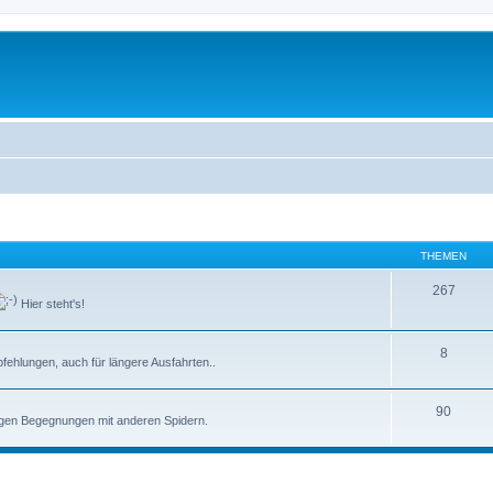
THEMEN
267
Hier steht's!
8
ehlungen, auch für längere Ausfahrten..
90
tigen Begegnungen mit anderen Spidern.