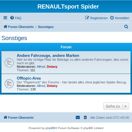
RENAULTsport Spider
FAQ
Registrieren
Anmelden
S
Foren-Übersicht
Sonstiges
u
Sonstiges
c
Forum
h
e
Andere Fahrzeuge, andere Marken
Hier ist der richtige Platz für Beiträge zu allen anderen Fahrzeugen, dies sonst
noch so gibt.
Moderatoren:
Alfred
,
Delany
Themen:
111
Offtopic-Area
Der "Papierkorb" des Forums - hier landet alles ohne jeglichen Spider-Bezug.
Moderatoren:
Alfred
,
Delany
Themen:
139
Gehe zu
Foren-Übersicht
Alle Zeiten sind
UTC+02:00
Powered by
phpBB
® Forum Software © phpBB Limited