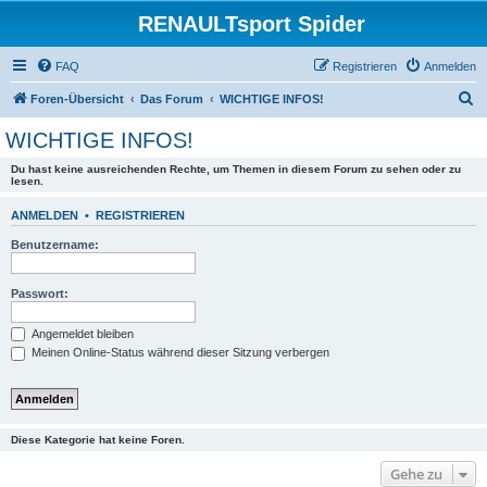
RENAULTsport Spider
FAQ
Registrieren
Anmelden
S
Foren-Übersicht
Das Forum
WICHTIGE INFOS!
u
WICHTIGE INFOS!
c
Du hast keine ausreichenden Rechte, um Themen in diesem Forum zu sehen oder zu
h
lesen.
e
ANMELDEN
•
REGISTRIEREN
Benutzername:
Passwort:
Angemeldet bleiben
Meinen Online-Status während dieser Sitzung verbergen
Diese Kategorie hat keine Foren.
Gehe zu