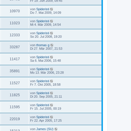
Fr 19. Jun 2009, 09:45
von
Spideristi
10970
Do 7. Mai 2009, 14:09
von
Spideristi
11023
Mi 4. Mär 2009, 14:54
von
Spideristi
12333
So 20. Jul 2008, 19:20
von
thomas g
33287
Di 27. Mär 2007, 21:53
von
Spideristi
11417
Sa 6. Mai 2006, 15:48
von
Spideristi
35891
Mo 13. Mär 2006, 23:28
von
Spideristi
11527
Fr 7. Okt 2005, 18:58
von
Spideristi
11825
Di 20. Sep 2005, 21:11
von
Spideristi
11595
Fr 15. Jul 2005, 00:19
von
Spideristi
22019
Fr 22. Apr 2005, 17:25
von
James (SU)