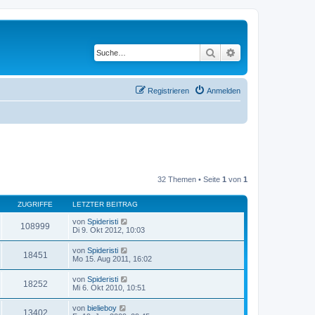
Suche
Erweiterte Suche
Registrieren
Anmelden
32 Themen • Seite
1
von
1
ZUGRIFFE
LETZTER BEITRAG
von
Spideristi
108999
Di 9. Okt 2012, 10:03
von
Spideristi
18451
Mo 15. Aug 2011, 16:02
von
Spideristi
18252
Mi 6. Okt 2010, 10:51
von
bielieboy
13402