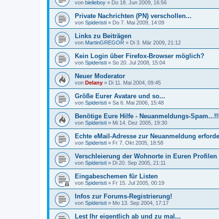
von
bielieboy
»
Do 18. Jun 2009, 16:56
Private Nachrichten (PN) verschollen...
von
Spideristi
»
Do 7. Mai 2009, 14:09
Links zu Beiträgen
von
MartinGREGOR
»
Di 3. Mär 2009, 21:12
Kein Login über Firefox-Browser möglich?
von
Spideristi
»
So 20. Jul 2008, 15:04
Neuer Moderator
von
Delany
»
Di 11. Mai 2004, 09:45
Größe Eurer Avatare und so...
von
Spideristi
»
Sa 6. Mai 2006, 15:48
Benötige Eure Hilfe - Neuanmeldungs-Spam...!!! 
von
Spideristi
»
Mi 14. Dez 2005, 19:30
Echte eMail-Adresse zur Neuanmeldung erforde
von
Spideristi
»
Fr 7. Okt 2005, 18:58
Verschleierung der Wohnorte in Euren Profilen
von
Spideristi
»
Di 20. Sep 2005, 21:11
Eingabeschemen für Listen
von
Spideristi
»
Fr 15. Jul 2005, 00:19
Infos zur Forums-Registrierung!
von
Spideristi
»
Mo 13. Sep 2004, 17:17
Lest Ihr eigentlich ab und zu mal...