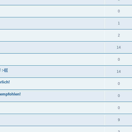
0
1
2
14
0
:-(((
14
rlich!
0
 empfohlen!
0
0
9