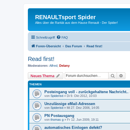
RENAULTsport Spider
Alles über die Rarität aus dem Hause Renault - Der Spider!
Schnellzugriff
FAQ
Foren-Übersicht
Das Forum
Read first!
Read first!
Moderatoren:
Alfred
,
Delany
Suche
Erw
Neues Thema
THEMEN
Posteingang voll - zurückgehaltene Nachricht..
von
Spideristi
»
Di 9. Okt 2012, 10:03
Unzulässige eMail-Adressen
von
Spideristi
»
Mi 27. Dez 2006, 14:05
PN Postausgang
von
thomas g
»
Fr 12. Jun 2009, 19:11
automatisches Einlogen defekt?