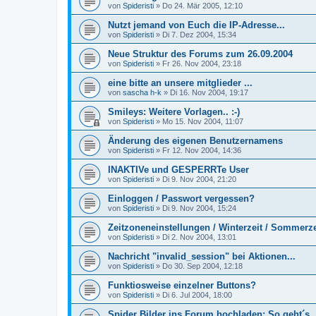
von
Spideristi
»
Do 24. Mär 2005, 12:10
Nutzt jemand von Euch die IP-Adresse...
von
Spideristi
»
Di 7. Dez 2004, 15:34
Neue Struktur des Forums zum 26.09.2004
von
Spideristi
»
Fr 26. Nov 2004, 23:18
eine bitte an unsere mitglieder ...
von
sascha h-k
»
Di 16. Nov 2004, 19:17
Smileys: Weitere Vorlagen.. :-)
von
Spideristi
»
Mo 15. Nov 2004, 11:07
Änderung des eigenen Benutzernamens
von
Spideristi
»
Fr 12. Nov 2004, 14:36
INAKTIVe und GESPERRTe User
von
Spideristi
»
Di 9. Nov 2004, 21:20
Einloggen / Passwort vergessen?
von
Spideristi
»
Di 9. Nov 2004, 15:24
Zeitzoneneinstellungen / Winterzeit / Sommerze
von
Spideristi
»
Di 2. Nov 2004, 13:01
Nachricht "invalid_session" bei Aktionen...
von
Spideristi
»
Do 30. Sep 2004, 12:18
Funktiosweise einzelner Buttons?
von
Spideristi
»
Di 6. Jul 2004, 18:00
Spider Bilder ins Forum hochladen: So geht´s