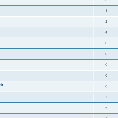
3
4
2
4
0
0
0
0
it
0
1
6