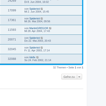
24269
Di 8. Jun 2004, 16:02
von
Spideristi
17099
Mi 2. Jun 2004, 15:45
von
Spideristi
17361
Mi 26. Mai 2004, 09:56
von
MartinGREGOR
11593
Mi 28. Apr 2004, 17:43
von
Spideristi
20071
Do 22. Mai 2003, 20:43
von
Spideristi
32045
Fr 11. Apr 2003, 17:14
von
Idefix
32088
So 24. Feb 2002, 21:14
32 Themen • Seite
1
von
1
Gehe zu