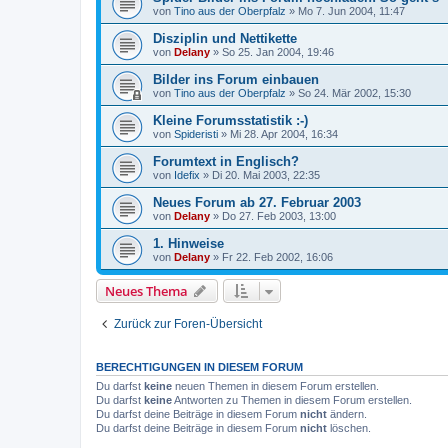
von
Tino aus der Oberpfalz
»
Mo 7. Jun 2004, 11:47
Disziplin und Nettikette
von
Delany
»
So 25. Jan 2004, 19:46
Bilder ins Forum einbauen
von
Tino aus der Oberpfalz
»
So 24. Mär 2002, 15:30
Kleine Forumsstatistik :-)
von
Spideristi
»
Mi 28. Apr 2004, 16:34
Forumtext in Englisch?
von
Idefix
»
Di 20. Mai 2003, 22:35
Neues Forum ab 27. Februar 2003
von
Delany
»
Do 27. Feb 2003, 13:00
1. Hinweise
von
Delany
»
Fr 22. Feb 2002, 16:06
Neues Thema
Zurück zur Foren-Übersicht
BERECHTIGUNGEN IN DIESEM FORUM
Du darfst
keine
neuen Themen in diesem Forum erstellen.
Du darfst
keine
Antworten zu Themen in diesem Forum erstellen.
Du darfst deine Beiträge in diesem Forum
nicht
ändern.
Du darfst deine Beiträge in diesem Forum
nicht
löschen.