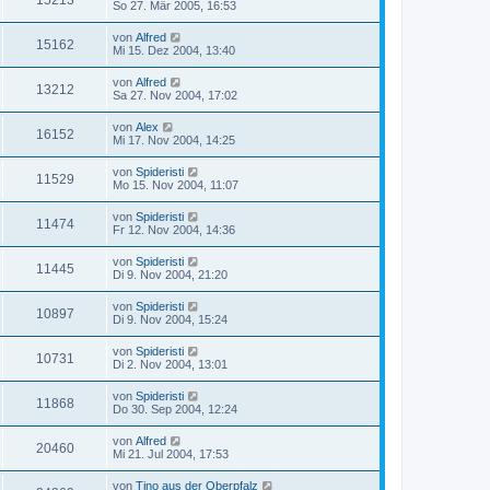
15213
So 27. Mär 2005, 16:53
von
Alfred
15162
Mi 15. Dez 2004, 13:40
von
Alfred
13212
Sa 27. Nov 2004, 17:02
von
Alex
16152
Mi 17. Nov 2004, 14:25
von
Spideristi
11529
Mo 15. Nov 2004, 11:07
von
Spideristi
11474
Fr 12. Nov 2004, 14:36
von
Spideristi
11445
Di 9. Nov 2004, 21:20
von
Spideristi
10897
Di 9. Nov 2004, 15:24
von
Spideristi
10731
Di 2. Nov 2004, 13:01
von
Spideristi
11868
Do 30. Sep 2004, 12:24
von
Alfred
20460
Mi 21. Jul 2004, 17:53
von
Tino aus der Oberpfalz