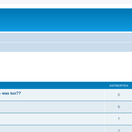
eiterte Suche
ANTWORTEN
 - was tun??
0
6
7
2