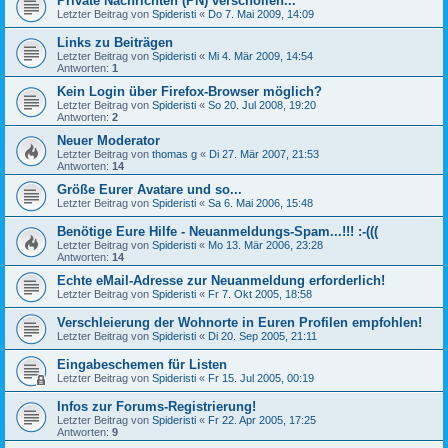
Private Nachrichten (PN) verschollen...
Letzter Beitrag von
Spideristi
«
Do 7. Mai 2009, 14:09
Links zu Beiträgen
Letzter Beitrag von
Spideristi
«
Mi 4. Mär 2009, 14:54
Antworten:
1
Kein Login über Firefox-Browser möglich?
Letzter Beitrag von
Spideristi
«
So 20. Jul 2008, 19:20
Antworten:
2
Neuer Moderator
Letzter Beitrag von
thomas g
«
Di 27. Mär 2007, 21:53
Antworten:
14
Größe Eurer Avatare und so...
Letzter Beitrag von
Spideristi
«
Sa 6. Mai 2006, 15:48
Benötige Eure Hilfe - Neuanmeldungs-Spam...!!! :-(((
Letzter Beitrag von
Spideristi
«
Mo 13. Mär 2006, 23:28
Antworten:
14
Echte eMail-Adresse zur Neuanmeldung erforderlich!
Letzter Beitrag von
Spideristi
«
Fr 7. Okt 2005, 18:58
Verschleierung der Wohnorte in Euren Profilen empfohlen!
Letzter Beitrag von
Spideristi
«
Di 20. Sep 2005, 21:11
Eingabeschemen für Listen
Letzter Beitrag von
Spideristi
«
Fr 15. Jul 2005, 00:19
Infos zur Forums-Registrierung!
Letzter Beitrag von
Spideristi
«
Fr 22. Apr 2005, 17:25
Antworten:
9