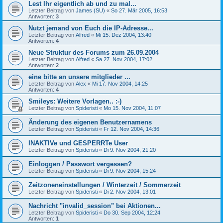
Lest Ihr eigentlich ab und zu mal...
Letzter Beitrag von
James (SU)
«
So 27. Mär 2005, 16:53
Antworten:
3
Nutzt jemand von Euch die IP-Adresse...
Letzter Beitrag von
Alfred
«
Mi 15. Dez 2004, 13:40
Antworten:
4
Neue Struktur des Forums zum 26.09.2004
Letzter Beitrag von
Alfred
«
Sa 27. Nov 2004, 17:02
Antworten:
2
eine bitte an unsere mitglieder ...
Letzter Beitrag von
Alex
«
Mi 17. Nov 2004, 14:25
Antworten:
4
Smileys: Weitere Vorlagen.. :-)
Letzter Beitrag von
Spideristi
«
Mo 15. Nov 2004, 11:07
Änderung des eigenen Benutzernamens
Letzter Beitrag von
Spideristi
«
Fr 12. Nov 2004, 14:36
INAKTIVe und GESPERRTe User
Letzter Beitrag von
Spideristi
«
Di 9. Nov 2004, 21:20
Einloggen / Passwort vergessen?
Letzter Beitrag von
Spideristi
«
Di 9. Nov 2004, 15:24
Zeitzoneneinstellungen / Winterzeit / Sommerzeit
Letzter Beitrag von
Spideristi
«
Di 2. Nov 2004, 13:01
Nachricht "invalid_session" bei Aktionen...
Letzter Beitrag von
Spideristi
«
Do 30. Sep 2004, 12:24
Antworten:
1