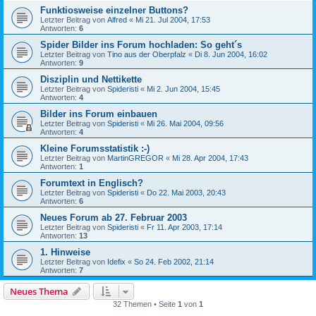
Funktiosweise einzelner Buttons?
Letzter Beitrag von
Alfred
«
Mi 21. Jul 2004, 17:53
Antworten:
6
Spider Bilder ins Forum hochladen: So geht´s
Letzter Beitrag von
Tino aus der Oberpfalz
«
Di 8. Jun 2004, 16:02
Antworten:
9
Disziplin und Nettikette
Letzter Beitrag von
Spideristi
«
Mi 2. Jun 2004, 15:45
Antworten:
4
Bilder ins Forum einbauen
Letzter Beitrag von
Spideristi
«
Mi 26. Mai 2004, 09:56
Antworten:
4
Kleine Forumsstatistik :-)
Letzter Beitrag von
MartinGREGOR
«
Mi 28. Apr 2004, 17:43
Antworten:
1
Forumtext in Englisch?
Letzter Beitrag von
Spideristi
«
Do 22. Mai 2003, 20:43
Antworten:
6
Neues Forum ab 27. Februar 2003
Letzter Beitrag von
Spideristi
«
Fr 11. Apr 2003, 17:14
Antworten:
13
1. Hinweise
Letzter Beitrag von
Idefix
«
So 24. Feb 2002, 21:14
Antworten:
7
Neues Thema
32 Themen • Seite
1
von
1