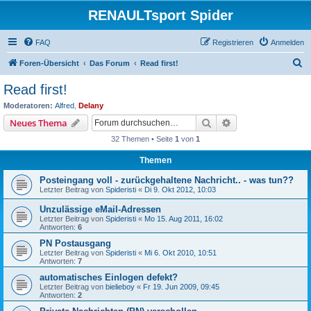
RENAULTsport Spider
FAQ
Registrieren
Anmelden
S
Foren-Übersicht
Das Forum
Read first!
u
Read first!
c
Moderatoren:
Alfred
,
Delany
h
Suche
Erweiterte Suche
Neues Thema
e
32 Themen • Seite
1
von
1
Themen
Posteingang voll - zurückgehaltene Nachricht.. - was tun??
Letzter Beitrag von
Spideristi
«
Di 9. Okt 2012, 10:03
Unzulässige eMail-Adressen
Letzter Beitrag von
Spideristi
«
Mo 15. Aug 2011, 16:02
Antworten:
6
PN Postausgang
Letzter Beitrag von
Spideristi
«
Mi 6. Okt 2010, 10:51
Antworten:
7
automatisches Einlogen defekt?
Letzter Beitrag von
bielieboy
«
Fr 19. Jun 2009, 09:45
Antworten:
2