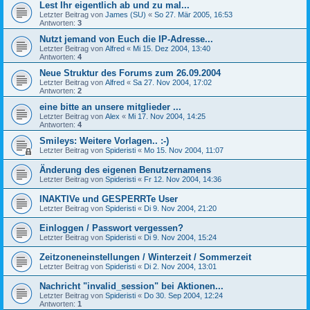
Lest Ihr eigentlich ab und zu mal...
Letzter Beitrag von
James (SU)
«
So 27. Mär 2005, 16:53
Antworten:
3
Nutzt jemand von Euch die IP-Adresse...
Letzter Beitrag von
Alfred
«
Mi 15. Dez 2004, 13:40
Antworten:
4
Neue Struktur des Forums zum 26.09.2004
Letzter Beitrag von
Alfred
«
Sa 27. Nov 2004, 17:02
Antworten:
2
eine bitte an unsere mitglieder ...
Letzter Beitrag von
Alex
«
Mi 17. Nov 2004, 14:25
Antworten:
4
Smileys: Weitere Vorlagen.. :-)
Letzter Beitrag von
Spideristi
«
Mo 15. Nov 2004, 11:07
Änderung des eigenen Benutzernamens
Letzter Beitrag von
Spideristi
«
Fr 12. Nov 2004, 14:36
INAKTIVe und GESPERRTe User
Letzter Beitrag von
Spideristi
«
Di 9. Nov 2004, 21:20
Einloggen / Passwort vergessen?
Letzter Beitrag von
Spideristi
«
Di 9. Nov 2004, 15:24
Zeitzoneneinstellungen / Winterzeit / Sommerzeit
Letzter Beitrag von
Spideristi
«
Di 2. Nov 2004, 13:01
Nachricht "invalid_session" bei Aktionen...
Letzter Beitrag von
Spideristi
«
Do 30. Sep 2004, 12:24
Antworten:
1