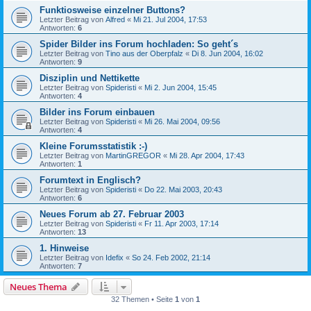
Funktiosweise einzelner Buttons?
Letzter Beitrag von
Alfred
«
Mi 21. Jul 2004, 17:53
Antworten:
6
Spider Bilder ins Forum hochladen: So geht´s
Letzter Beitrag von
Tino aus der Oberpfalz
«
Di 8. Jun 2004, 16:02
Antworten:
9
Disziplin und Nettikette
Letzter Beitrag von
Spideristi
«
Mi 2. Jun 2004, 15:45
Antworten:
4
Bilder ins Forum einbauen
Letzter Beitrag von
Spideristi
«
Mi 26. Mai 2004, 09:56
Antworten:
4
Kleine Forumsstatistik :-)
Letzter Beitrag von
MartinGREGOR
«
Mi 28. Apr 2004, 17:43
Antworten:
1
Forumtext in Englisch?
Letzter Beitrag von
Spideristi
«
Do 22. Mai 2003, 20:43
Antworten:
6
Neues Forum ab 27. Februar 2003
Letzter Beitrag von
Spideristi
«
Fr 11. Apr 2003, 17:14
Antworten:
13
1. Hinweise
Letzter Beitrag von
Idefix
«
So 24. Feb 2002, 21:14
Antworten:
7
Neues Thema
32 Themen • Seite
1
von
1