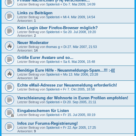
Private Nachrichten (PN) verschollen...
Letzter Beitrag von
Spideristi
«
Do 7. Mai 2009, 14:09
Links zu Beiträgen
Letzter Beitrag von
Spideristi
«
Mi 4. Mär 2009, 14:54
Antworten:
1
Kein Login über Firefox-Browser möglich?
Letzter Beitrag von
Spideristi
«
So 20. Jul 2008, 19:20
Antworten:
2
Neuer Moderator
Letzter Beitrag von
thomas g
«
Di 27. Mär 2007, 21:53
Antworten:
14
Größe Eurer Avatare und so...
Letzter Beitrag von
Spideristi
«
Sa 6. Mai 2006, 15:48
Benötige Eure Hilfe - Neuanmeldungs-Spam...!!! :-(((
Letzter Beitrag von
Spideristi
«
Mo 13. Mär 2006, 23:28
Antworten:
14
Echte eMail-Adresse zur Neuanmeldung erforderlich!
Letzter Beitrag von
Spideristi
«
Fr 7. Okt 2005, 18:58
Verschleierung der Wohnorte in Euren Profilen empfohlen!
Letzter Beitrag von
Spideristi
«
Di 20. Sep 2005, 21:11
Eingabeschemen für Listen
Letzter Beitrag von
Spideristi
«
Fr 15. Jul 2005, 00:19
Infos zur Forums-Registrierung!
Letzter Beitrag von
Spideristi
«
Fr 22. Apr 2005, 17:25
Antworten:
9