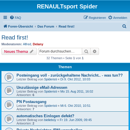
RENAULTsport Spider
FAQ
Registrieren
Anmelden
S
Foren-Übersicht
Das Forum
Read first!
u
Read first!
c
Moderatoren:
Alfred
,
Delany
h
Suche
Erweiterte Suche
Neues Thema
e
32 Themen • Seite
1
von
1
Themen
Posteingang voll - zurückgehaltene Nachricht.. - was tun??
Letzter Beitrag von
Spideristi
«
Di 9. Okt 2012, 10:03
Unzulässige eMail-Adressen
Letzter Beitrag von
Spideristi
«
Mo 15. Aug 2011, 16:02
Antworten:
6
PN Postausgang
Letzter Beitrag von
Spideristi
«
Mi 6. Okt 2010, 10:51
Antworten:
7
automatisches Einlogen defekt?
Letzter Beitrag von
bielieboy
«
Fr 19. Jun 2009, 09:45
Antworten:
2