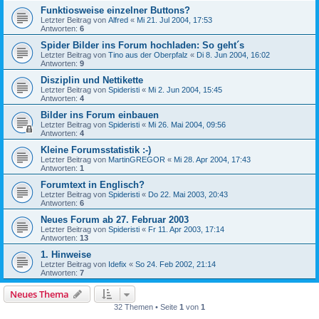
Funktiosweise einzelner Buttons?
Letzter Beitrag von
Alfred
«
Mi 21. Jul 2004, 17:53
Antworten:
6
Spider Bilder ins Forum hochladen: So geht´s
Letzter Beitrag von
Tino aus der Oberpfalz
«
Di 8. Jun 2004, 16:02
Antworten:
9
Disziplin und Nettikette
Letzter Beitrag von
Spideristi
«
Mi 2. Jun 2004, 15:45
Antworten:
4
Bilder ins Forum einbauen
Letzter Beitrag von
Spideristi
«
Mi 26. Mai 2004, 09:56
Antworten:
4
Kleine Forumsstatistik :-)
Letzter Beitrag von
MartinGREGOR
«
Mi 28. Apr 2004, 17:43
Antworten:
1
Forumtext in Englisch?
Letzter Beitrag von
Spideristi
«
Do 22. Mai 2003, 20:43
Antworten:
6
Neues Forum ab 27. Februar 2003
Letzter Beitrag von
Spideristi
«
Fr 11. Apr 2003, 17:14
Antworten:
13
1. Hinweise
Letzter Beitrag von
Idefix
«
So 24. Feb 2002, 21:14
Antworten:
7
Neues Thema
32 Themen • Seite
1
von
1