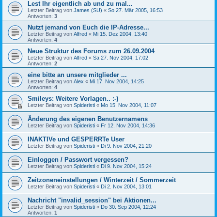
Lest Ihr eigentlich ab und zu mal...
Letzter Beitrag von
James (SU)
«
So 27. Mär 2005, 16:53
Antworten:
3
Nutzt jemand von Euch die IP-Adresse...
Letzter Beitrag von
Alfred
«
Mi 15. Dez 2004, 13:40
Antworten:
4
Neue Struktur des Forums zum 26.09.2004
Letzter Beitrag von
Alfred
«
Sa 27. Nov 2004, 17:02
Antworten:
2
eine bitte an unsere mitglieder ...
Letzter Beitrag von
Alex
«
Mi 17. Nov 2004, 14:25
Antworten:
4
Smileys: Weitere Vorlagen.. :-)
Letzter Beitrag von
Spideristi
«
Mo 15. Nov 2004, 11:07
Änderung des eigenen Benutzernamens
Letzter Beitrag von
Spideristi
«
Fr 12. Nov 2004, 14:36
INAKTIVe und GESPERRTe User
Letzter Beitrag von
Spideristi
«
Di 9. Nov 2004, 21:20
Einloggen / Passwort vergessen?
Letzter Beitrag von
Spideristi
«
Di 9. Nov 2004, 15:24
Zeitzoneneinstellungen / Winterzeit / Sommerzeit
Letzter Beitrag von
Spideristi
«
Di 2. Nov 2004, 13:01
Nachricht "invalid_session" bei Aktionen...
Letzter Beitrag von
Spideristi
«
Do 30. Sep 2004, 12:24
Antworten:
1