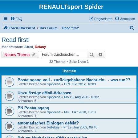
RENAULTsport Spider
FAQ
Registrieren
Anmelden
S
Foren-Übersicht
Das Forum
Read first!
u
Read first!
c
Moderatoren:
Alfred
,
Delany
h
Suche
Erweiterte Suche
Neues Thema
e
32 Themen • Seite
1
von
1
Themen
Posteingang voll - zurückgehaltene Nachricht.. - was tun??
Letzter Beitrag von
Spideristi
«
Di 9. Okt 2012, 10:03
Unzulässige eMail-Adressen
Letzter Beitrag von
Spideristi
«
Mo 15. Aug 2011, 16:02
Antworten:
6
PN Postausgang
Letzter Beitrag von
Spideristi
«
Mi 6. Okt 2010, 10:51
Antworten:
7
automatisches Einlogen defekt?
Letzter Beitrag von
bielieboy
«
Fr 19. Jun 2009, 09:45
Antworten:
2