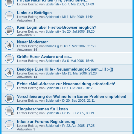
Private Nachrichten (PN) verschollen...
Letzter Beitrag von
Spideristi
«
Do 7. Mai 2009, 14:09
Links zu Beiträgen
Letzter Beitrag von
Spideristi
«
Mi 4. Mär 2009, 14:54
Antworten:
1
Kein Login über Firefox-Browser möglich?
Letzter Beitrag von
Spideristi
«
So 20. Jul 2008, 19:20
Antworten:
2
Neuer Moderator
Letzter Beitrag von
thomas g
«
Di 27. Mär 2007, 21:53
Antworten:
14
Größe Eurer Avatare und so...
Letzter Beitrag von
Spideristi
«
Sa 6. Mai 2006, 15:48
Benötige Eure Hilfe - Neuanmeldungs-Spam...!!! :-(((
Letzter Beitrag von
Spideristi
«
Mo 13. Mär 2006, 23:28
Antworten:
14
Echte eMail-Adresse zur Neuanmeldung erforderlich!
Letzter Beitrag von
Spideristi
«
Fr 7. Okt 2005, 18:58
Verschleierung der Wohnorte in Euren Profilen empfohlen!
Letzter Beitrag von
Spideristi
«
Di 20. Sep 2005, 21:11
Eingabeschemen für Listen
Letzter Beitrag von
Spideristi
«
Fr 15. Jul 2005, 00:19
Infos zur Forums-Registrierung!
Letzter Beitrag von
Spideristi
«
Fr 22. Apr 2005, 17:25
Antworten:
9