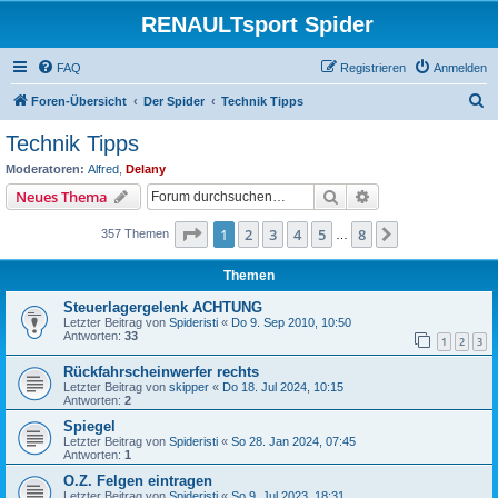
RENAULTsport Spider
FAQ
Registrieren
Anmelden
S
Foren-Übersicht
Der Spider
Technik Tipps
u
Technik Tipps
c
Moderatoren:
Alfred
,
Delany
h
Suche
Erweiterte Suche
Neues Thema
e
Seite
1
von
8
1
2
3
4
5
8
Nächste
357 Themen
…
Themen
Steuerlagergelenk ACHTUNG
Letzter Beitrag von
Spideristi
«
Do 9. Sep 2010, 10:50
Antworten:
33
1
2
3
Rückfahrscheinwerfer rechts
Letzter Beitrag von
skipper
«
Do 18. Jul 2024, 10:15
Antworten:
2
Spiegel
Letzter Beitrag von
Spideristi
«
So 28. Jan 2024, 07:45
Antworten:
1
O.Z. Felgen eintragen
Letzter Beitrag von
Spideristi
«
So 9. Jul 2023, 18:31