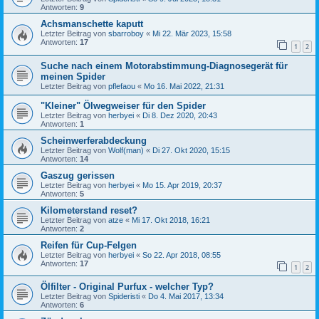
Antworten:
9
Achsmanschette kaputt
Letzter Beitrag von
sbarroboy
«
Mi 22. Mär 2023, 15:58
Antworten:
17
1
2
Suche nach einem Motorabstimmung-Diagnosegerät für
meinen Spider
Letzter Beitrag von
pflefaou
«
Mo 16. Mai 2022, 21:31
"Kleiner" Ölwegweiser für den Spider
Letzter Beitrag von
herbyei
«
Di 8. Dez 2020, 20:43
Antworten:
1
Scheinwerferabdeckung
Letzter Beitrag von
Wolf(man)
«
Di 27. Okt 2020, 15:15
Antworten:
14
Gaszug gerissen
Letzter Beitrag von
herbyei
«
Mo 15. Apr 2019, 20:37
Antworten:
5
Kilometerstand reset?
Letzter Beitrag von
atze
«
Mi 17. Okt 2018, 16:21
Antworten:
2
Reifen für Cup-Felgen
Letzter Beitrag von
herbyei
«
So 22. Apr 2018, 08:55
Antworten:
17
1
2
Ölfilter - Original Purfux - welcher Typ?
Letzter Beitrag von
Spideristi
«
Do 4. Mai 2017, 13:34
Antworten:
6