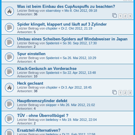
Was ist beim Einbau des CupAuspuffs zu beachten?
Letzter Beitrag von
sbarroboy
«
Mo 8. Okt 2012, 09:18
Antworten:
36
1
2
3
Spider klingelt, klappert und läuft auf 3 Zylinder
Letzter Beitrag von
cfspider
«
Di 2. Okt 2012, 21:19
Antworten:
5
Umbau eines Scheiben-Spiders auf Windabweiser in Japan
Letzter Beitrag von
Spideristi
«
So 30. Sep 2012, 17:30
Antworten:
2
Spur einstellen
Letzter Beitrag von
Spideristi
«
Sa 26. Mai 2012, 10:29
Antworten:
4
Klack-Geräusch an Vorderachse
Letzter Beitrag von
Spideristi
«
So 22. Apr 2012, 13:48
Antworten:
10
Heck gecleant
Letzter Beitrag von
cfspider
«
Di 3. Apr 2012, 18:45
Antworten:
38
1
2
3
Hauptbremszylinder defekt
Letzter Beitrag von
skipper
«
Mo 26. Mär 2012, 21:02
Antworten:
4
TÜV - ohne Überrollbügel ?
Letzter Beitrag von
bielieboy
«
Mo 19. Mär 2012, 22:04
Antworten:
2
Ersatzteil-Alternativen?
Letzter Beitrag von
bielieboy
«
Di 21. Feb 2012, 17:58