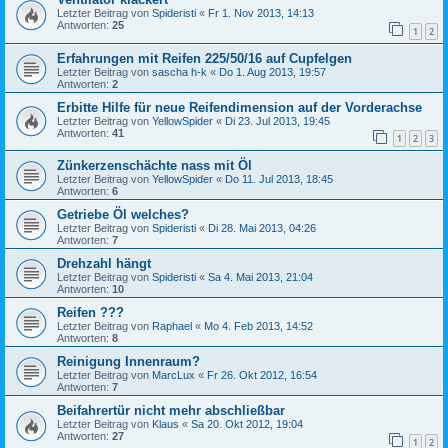
Letzter Beitrag von
Spideristi
«
Fr 1. Nov 2013, 14:13
Antworten:
25
1
2
Erfahrungen mit Reifen 225/50/16 auf Cupfelgen
Letzter Beitrag von
sascha h-k
«
Do 1. Aug 2013, 19:57
Antworten:
2
Erbitte Hilfe für neue Reifendimension auf der Vorderachse
Letzter Beitrag von
YellowSpider
«
Di 23. Jul 2013, 19:45
Antworten:
41
1
2
3
Zünkerzenschächte nass mit Öl
Letzter Beitrag von
YellowSpider
«
Do 11. Jul 2013, 18:45
Antworten:
6
Getriebe Öl welches?
Letzter Beitrag von
Spideristi
«
Di 28. Mai 2013, 04:26
Antworten:
7
Drehzahl hängt
Letzter Beitrag von
Spideristi
«
Sa 4. Mai 2013, 21:04
Antworten:
10
Reifen ???
Letzter Beitrag von
Raphael
«
Mo 4. Feb 2013, 14:52
Antworten:
8
Reinigung Innenraum?
Letzter Beitrag von
MarcLux
«
Fr 26. Okt 2012, 16:54
Antworten:
7
Beifahrertür nicht mehr abschließbar
Letzter Beitrag von
Klaus
«
Sa 20. Okt 2012, 19:04
Antworten:
27
1
2