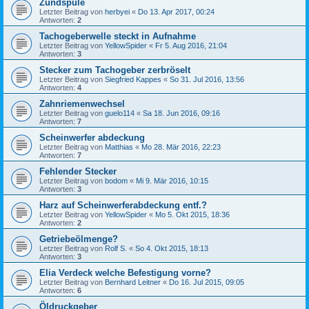
Zündspule
Letzter Beitrag von
herbyei
«
Do 13. Apr 2017, 00:24
Antworten:
2
Tachogeberwelle steckt in Aufnahme
Letzter Beitrag von
YellowSpider
«
Fr 5. Aug 2016, 21:04
Antworten:
3
Stecker zum Tachogeber zerbröselt
Letzter Beitrag von
Siegfried Kappes
«
So 31. Jul 2016, 13:56
Antworten:
4
Zahnriemenwechsel
Letzter Beitrag von
guelo114
«
Sa 18. Jun 2016, 09:16
Antworten:
7
Scheinwerfer abdeckung
Letzter Beitrag von
Matthias
«
Mo 28. Mär 2016, 22:23
Antworten:
7
Fehlender Stecker
Letzter Beitrag von
bodom
«
Mi 9. Mär 2016, 10:15
Antworten:
3
Harz auf Scheinwerferabdeckung entf.?
Letzter Beitrag von
YellowSpider
«
Mo 5. Okt 2015, 18:36
Antworten:
2
Getriebeölmenge?
Letzter Beitrag von
Rolf S.
«
So 4. Okt 2015, 18:13
Antworten:
3
Elia Verdeck welche Befestigung vorne?
Letzter Beitrag von
Bernhard Leitner
«
Do 16. Jul 2015, 09:05
Antworten:
6
Öldruckgeber