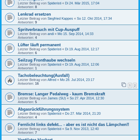
Letzter Beitrag von
Spideristi
«
Di 24. Mär 2015, 17:04
Antworten:
8
Lenkrad ersetzen
Letzter Beitrag von
Siegfried Kappes
«
So 12. Okt 2014, 17:34
Antworten:
9
Spritverbrauch mit Cup-Auspuff
Letzter Beitrag von
andi
«
Mo 15. Sep 2014, 14:33
Antworten:
4
Lüfter läuft permanent
Letzter Beitrag von
Spideristi
«
Di 19. Aug 2014, 12:17
Antworten:
6
Seilzug Fronthaube wechseln
Letzter Beitrag von
Spideristi
«
Di 19. Aug 2014, 12:06
Antworten:
1
Tachobeleuchtung(Ausfall)
Letzter Beitrag von
Alfred
«
Mo 28. Jul 2014, 23:17
Antworten:
16
1
2
Bremse: Langer Pedalweg - kaum Bremskraft
Letzter Beitrag von
James (SU)
«
So 27. Apr 2014, 12:30
Antworten:
5
Abgasrückführungssystem
Letzter Beitrag von
Spideristi
«
Do 27. Mär 2014, 21:20
Antworten:
4
Fernlicht links defekt... - aber es ist nicht das Lämpchen!!
Letzter Beitrag von
Spideristi
«
Sa 9. Nov 2013, 12:40
Antworten:
7
Ventilator klackert