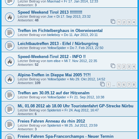
Letzter Beitrag von
Maxmad
«
Fr 17. Jan 2014, 12:33
Antworten:
3
Speed Weekend Tirol 2013 !!!!!!!!!!
Letzter Beitrag von
Joe
«
Di 17. Sep 2013, 23:32
Antworten:
48
1
2
3
4
Treffen im Fichtelberghaus in Oberwiesental
Letzter Beitrag von
bielieboy
«
Do 11. Apr 2013, 20:11
Leichtbautreffen 2013 - Eifel / Nürburgring
Letzter Beitrag von
YellowSpider
«
Do 7. Feb 2013, 22:50
Speed-Weekend-Tirol 2012 - INFO !!
Letzter Beitrag von
tom elise
«
Mi 7. Nov 2012, 22:35
Antworten:
52
1
2
3
4
Alpine-Treffen in Dieppe Mai 2005 ?!?!
Letzter Beitrag von
YellowSpider
«
Mo 29. Okt 2012, 14:52
Antworten:
109
1
5
6
7
8
…
Treffen am 30.09.12 auf der Hitzenalm
Letzter Beitrag von
YellowSpider
«
Fr 21. Sep 2012, 10:38
Mi, 01.08 2012 ab 18.00 Uhr Touristenfahrt GP-Strecke Nürbu
Letzter Beitrag von
Spideristi
«
Fr 24. Aug 2012, 16:47
Antworten:
6
Freies Fahren Anneau du rhin 2012
Letzter Beitrag von
Spideristi
«
Mi 25. Jul 2012, 23:59
Antworten:
3
Freies Fahren Spa-Francorchamps - Neuer Termin