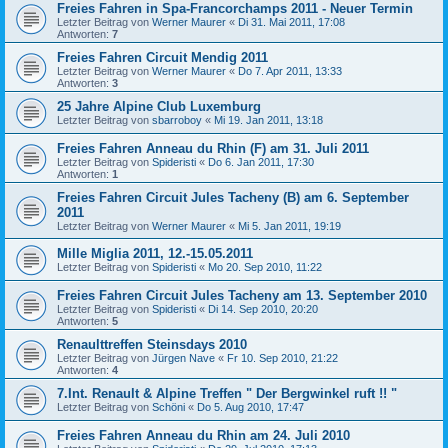
Freies Fahren in Spa-Francorchamps 2011 - Neuer Termin
Letzter Beitrag von
Werner Maurer
«
Di 31. Mai 2011, 17:08
Antworten:
7
Freies Fahren Circuit Mendig 2011
Letzter Beitrag von
Werner Maurer
«
Do 7. Apr 2011, 13:33
Antworten:
3
25 Jahre Alpine Club Luxemburg
Letzter Beitrag von
sbarroboy
«
Mi 19. Jan 2011, 13:18
Freies Fahren Anneau du Rhin (F) am 31. Juli 2011
Letzter Beitrag von
Spideristi
«
Do 6. Jan 2011, 17:30
Antworten:
1
Freies Fahren Circuit Jules Tacheny (B) am 6. September
2011
Letzter Beitrag von
Werner Maurer
«
Mi 5. Jan 2011, 19:19
Mille Miglia 2011, 12.-15.05.2011
Letzter Beitrag von
Spideristi
«
Mo 20. Sep 2010, 11:22
Freies Fahren Circuit Jules Tacheny am 13. September 2010
Letzter Beitrag von
Spideristi
«
Di 14. Sep 2010, 20:20
Antworten:
5
Renaulttreffen Steinsdays 2010
Letzter Beitrag von
Jürgen Nave
«
Fr 10. Sep 2010, 21:22
Antworten:
4
7.Int. Renault & Alpine Treffen " Der Bergwinkel ruft !! "
Letzter Beitrag von
Schöni
«
Do 5. Aug 2010, 17:47
Freies Fahren Anneau du Rhin am 24. Juli 2010