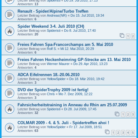
Letzter Beitrag von
Spideristi
«
Do 29. Jul 2010, 17:13
Antworten:
13
Renault - Spider/Alpine/Turbo Treffen
Letzter Beitrag von
Andreas(NR)
«
Do 15. Jul 2010, 19:34
Antworten:
6
Spider Weekend 3-4. Juli 2010 (CH)
Letzter Beitrag von
Spideristi
«
Do 8. Jul 2010, 17:40
Antworten:
20
1
2
Freies Fahren Spa-Francorchamps am 5. Mai 2010
Letzter Beitrag von
Rolf S.
«
Mi 12. Mai 2010, 20:29
Antworten:
6
Freies Fahren Hockenheimring GP-Strecke am 13. Mai 2010
Letzter Beitrag von
Werner Maurer
«
Do 29. Apr 2010, 13:23
Antworten:
4
ADCA Eifelrennen 18.-20.06.2010
Letzter Beitrag von
YellowSpider
«
Do 18. Mär 2010, 19:42
Antworten:
3
DVD der SpiderTrophy 2009 ist fertig!
Letzter Beitrag von
Chris
«
Mo 7. Dez 2009, 12:22
Antworten:
3
Fahrsicherheitstraining in Anneau du Rhin am 25.07.2009
Letzter Beitrag von
Spideristi
«
Di 28. Jul 2009, 17:45
Antworten:
32
1
2
3
COLMAR 2009 - 4. & 5. Juli - Spidertreffen ahoi !
Letzter Beitrag von
YellowSpider
«
Fr 17. Jul 2009, 18:51
Antworten:
63
1
2
3
4
5