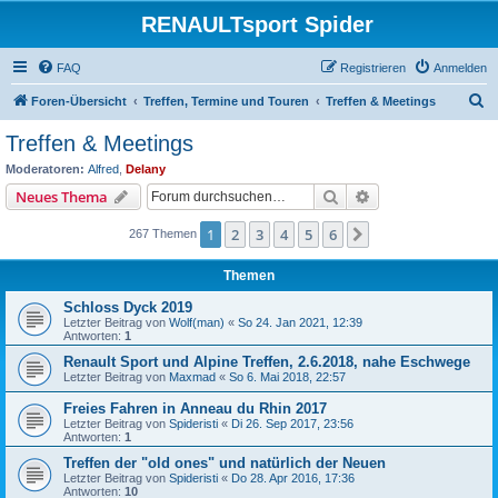
RENAULTsport Spider
FAQ
Registrieren
Anmelden
S
Foren-Übersicht
Treffen, Termine und Touren
Treffen & Meetings
u
Treffen & Meetings
c
Moderatoren:
Alfred
,
Delany
h
Suche
Erweiterte Suche
Neues Thema
e
1
2
3
4
5
6
Nächste
267 Themen
Themen
Schloss Dyck 2019
Letzter Beitrag von
Wolf(man)
«
So 24. Jan 2021, 12:39
Antworten:
1
Renault Sport und Alpine Treffen, 2.6.2018, nahe Eschwege
Letzter Beitrag von
Maxmad
«
So 6. Mai 2018, 22:57
Freies Fahren in Anneau du Rhin 2017
Letzter Beitrag von
Spideristi
«
Di 26. Sep 2017, 23:56
Antworten:
1
Treffen der "old ones" und natürlich der Neuen
Letzter Beitrag von
Spideristi
«
Do 28. Apr 2016, 17:36
Antworten:
10