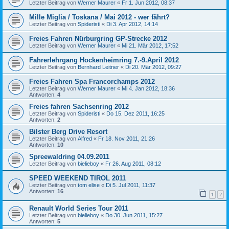
Letzter Beitrag von
Werner Maurer
«
Fr 1. Jun 2012, 08:37
Mille Miglia / Toskana / Mai 2012 - wer fährt?
Letzter Beitrag von
Spideristi
«
Di 3. Apr 2012, 14:14
Freies Fahren Nürburgring GP-Strecke 2012
Letzter Beitrag von
Werner Maurer
«
Mi 21. Mär 2012, 17:52
Fahrerlehrgang Hockenheimring 7.-9.April 2012
Letzter Beitrag von
Bernhard Leitner
«
Di 20. Mär 2012, 09:27
Freies Fahren Spa Francorchamps 2012
Letzter Beitrag von
Werner Maurer
«
Mi 4. Jan 2012, 18:36
Antworten:
4
Freies fahren Sachsenring 2012
Letzter Beitrag von
Spideristi
«
Do 15. Dez 2011, 16:25
Antworten:
2
Bilster Berg Drive Resort
Letzter Beitrag von
Alfred
«
Fr 18. Nov 2011, 21:26
Antworten:
10
Spreewaldring 04.09.2011
Letzter Beitrag von
bielieboy
«
Fr 26. Aug 2011, 08:12
SPEED WEEKEND TIROL 2011
Letzter Beitrag von
tom elise
«
Di 5. Jul 2011, 11:37
Antworten:
16
1
2
Renault World Series Tour 2011
Letzter Beitrag von
bielieboy
«
Do 30. Jun 2011, 15:27
Antworten:
5