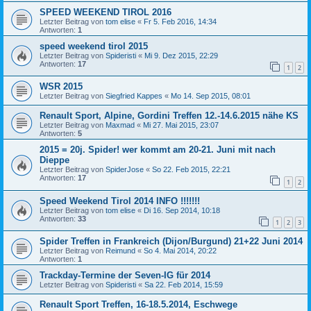
SPEED WEEKEND TIROL 2016
Letzter Beitrag von
tom elise
«
Fr 5. Feb 2016, 14:34
Antworten:
1
speed weekend tirol 2015
Letzter Beitrag von
Spideristi
«
Mi 9. Dez 2015, 22:29
Antworten:
17
1
2
WSR 2015
Letzter Beitrag von
Siegfried Kappes
«
Mo 14. Sep 2015, 08:01
Renault Sport, Alpine, Gordini Treffen 12.-14.6.2015 nähe KS
Letzter Beitrag von
Maxmad
«
Mi 27. Mai 2015, 23:07
Antworten:
5
2015 = 20j. Spider! wer kommt am 20-21. Juni mit nach
Dieppe
Letzter Beitrag von
SpiderJose
«
So 22. Feb 2015, 22:21
Antworten:
17
1
2
Speed Weekend Tirol 2014 INFO !!!!!!!
Letzter Beitrag von
tom elise
«
Di 16. Sep 2014, 10:18
Antworten:
33
1
2
3
Spider Treffen in Frankreich (Dijon/Burgund) 21+22 Juni 2014
Letzter Beitrag von
Reimund
«
So 4. Mai 2014, 20:22
Antworten:
1
Trackday-Termine der Seven-IG für 2014
Letzter Beitrag von
Spideristi
«
Sa 22. Feb 2014, 15:59
Renault Sport Treffen, 16-18.5.2014, Eschwege