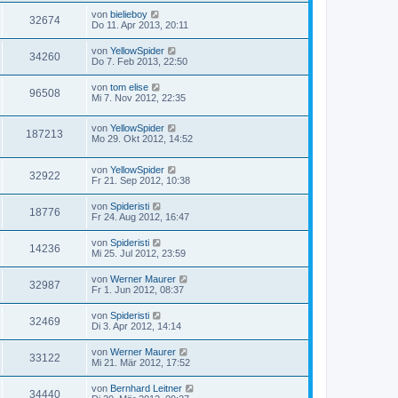
von
bielieboy
32674
Do 11. Apr 2013, 20:11
von
YellowSpider
34260
Do 7. Feb 2013, 22:50
von
tom elise
96508
Mi 7. Nov 2012, 22:35
von
YellowSpider
187213
Mo 29. Okt 2012, 14:52
von
YellowSpider
32922
Fr 21. Sep 2012, 10:38
von
Spideristi
18776
Fr 24. Aug 2012, 16:47
von
Spideristi
14236
Mi 25. Jul 2012, 23:59
von
Werner Maurer
32987
Fr 1. Jun 2012, 08:37
von
Spideristi
32469
Di 3. Apr 2012, 14:14
von
Werner Maurer
33122
Mi 21. Mär 2012, 17:52
von
Bernhard Leitner
34440