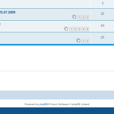
3
25.07.2009
32
1
2
3
!
63
1
2
3
4
5
25
1
2
Powered by
phpBB
® Forum Software © phpBB Limited
Deutsche Übersetzung durch
phpBB.de
Datenschutz
|
Nutzungsbedingungen