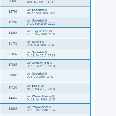
30609
Mi 5. Jan 2011, 19:19
von
Spideristi
12796
Mo 20. Sep 2010, 11:22
von
Spideristi
16282
Di 14. Sep 2010, 20:20
von
Jürgen Nave
14356
Fr 10. Sep 2010, 21:22
von
Schöni
11733
Do 5. Aug 2010, 17:47
von
Spideristi
25832
Do 29. Jul 2010, 17:13
von
Andreas(NR)
17268
Do 15. Jul 2010, 19:34
von
Spideristi
38684
Do 8. Jul 2010, 17:40
von
Rolf S.
17157
Mi 12. Mai 2010, 20:29
von
Werner Maurer
14462
Do 29. Apr 2010, 13:23
von
YellowSpider
13888
Do 18. Mär 2010, 19:42