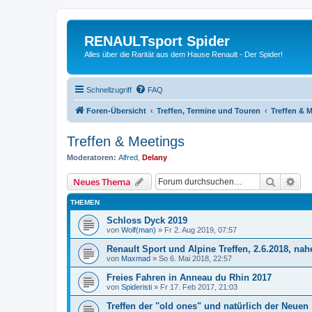
RENAULTsport Spider
Alles über die Rarität aus dem Hause Renault - Der Spider!
Schnellzugriff
FAQ
Foren-Übersicht
Treffen, Termine und Touren
Treffen & 
Treffen & Meetings
Moderatoren:
Alfred
,
Delany
Suche
Erw
Neues Thema
THEMEN
Schloss Dyck 2019
von
Wolf(man)
»
Fr 2. Aug 2019, 07:57
Renault Sport und Alpine Treffen, 2.6.2018, n
von
Maxmad
»
So 6. Mai 2018, 22:57
Freies Fahren in Anneau du Rhin 2017
von
Spideristi
»
Fr 17. Feb 2017, 21:03
Treffen der "old ones" und natürlich der Neuen