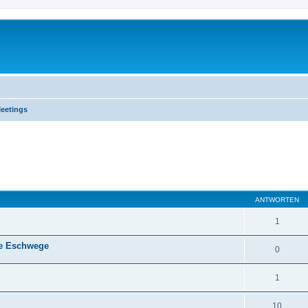
Meetings
eiterte Suche
ANTWORTEN
1
ahe Eschwege
0
1
10