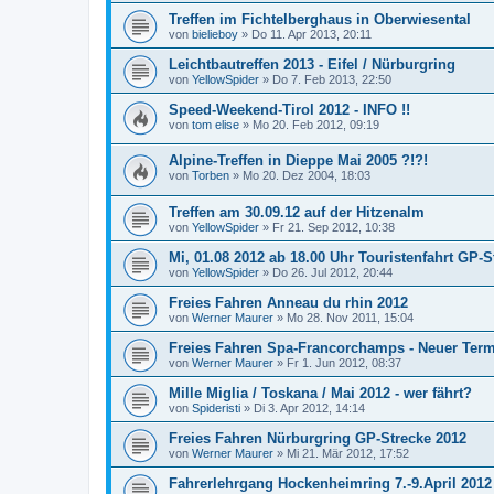
Treffen im Fichtelberghaus in Oberwiesental
von
bielieboy
»
Do 11. Apr 2013, 20:11
Leichtbautreffen 2013 - Eifel / Nürburgring
von
YellowSpider
»
Do 7. Feb 2013, 22:50
Speed-Weekend-Tirol 2012 - INFO !!
von
tom elise
»
Mo 20. Feb 2012, 09:19
Alpine-Treffen in Dieppe Mai 2005 ?!?!
von
Torben
»
Mo 20. Dez 2004, 18:03
Treffen am 30.09.12 auf der Hitzenalm
von
YellowSpider
»
Fr 21. Sep 2012, 10:38
Mi, 01.08 2012 ab 18.00 Uhr Touristenfahrt GP-
von
YellowSpider
»
Do 26. Jul 2012, 20:44
Freies Fahren Anneau du rhin 2012
von
Werner Maurer
»
Mo 28. Nov 2011, 15:04
Freies Fahren Spa-Francorchamps - Neuer Ter
von
Werner Maurer
»
Fr 1. Jun 2012, 08:37
Mille Miglia / Toskana / Mai 2012 - wer fährt?
von
Spideristi
»
Di 3. Apr 2012, 14:14
Freies Fahren Nürburgring GP-Strecke 2012
von
Werner Maurer
»
Mi 21. Mär 2012, 17:52
Fahrerlehrgang Hockenheimring 7.-9.April 2012