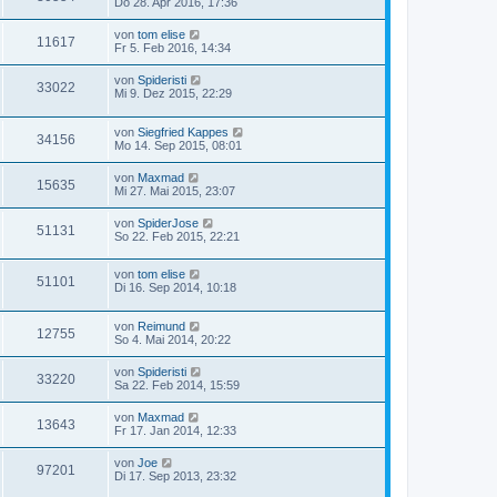
Do 28. Apr 2016, 17:36
von
tom elise
11617
Fr 5. Feb 2016, 14:34
von
Spideristi
33022
Mi 9. Dez 2015, 22:29
von
Siegfried Kappes
34156
Mo 14. Sep 2015, 08:01
von
Maxmad
15635
Mi 27. Mai 2015, 23:07
von
SpiderJose
51131
So 22. Feb 2015, 22:21
von
tom elise
51101
Di 16. Sep 2014, 10:18
von
Reimund
12755
So 4. Mai 2014, 20:22
von
Spideristi
33220
Sa 22. Feb 2014, 15:59
von
Maxmad
13643
Fr 17. Jan 2014, 12:33
von
Joe
97201
Di 17. Sep 2013, 23:32