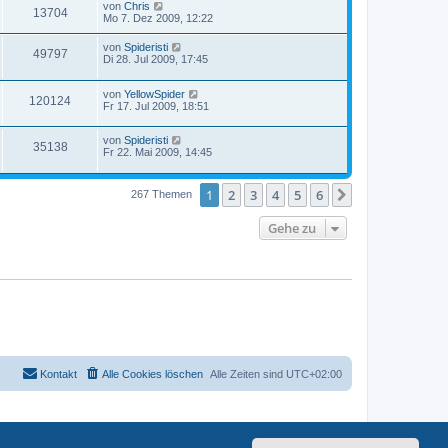
von
Chris
13704
Mo 7. Dez 2009, 12:22
von
Spideristi
49797
Di 28. Jul 2009, 17:45
von
YellowSpider
120124
Fr 17. Jul 2009, 18:51
von
Spideristi
35138
Fr 22. Mai 2009, 14:45
1
2
3
4
5
6
Nächste
267 Themen
Gehe zu
Kontakt
Alle Cookies löschen
Alle Zeiten sind
UTC+02:00