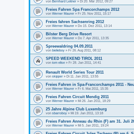
von
Bernhard Leitner
»
Di 20. Mär 2012, 09:27
Freies Fahren Spa Francorchamps 2012
von
Werner Maurer
»
Fr 25. Nov 2011, 15:17
Freies fahren Sachsenring 2012
von
Werner Maurer
»
Do 15. Dez 2011, 13:14
Bilster Berg Drive Resort
von
Werner Maurer
»
Do 7. Apr 2011, 13:35
Spreewaldring 04.09.2011
von
bielieboy
»
Fr 26. Aug 2011, 08:12
SPEED WEEKEND TIROL 2011
von
tom elise
»
Fr 28. Jan 2011, 14:41
Renault World Series Tour 2011
von
skipper
»
Di 11. Jan 2011, 13:55
Freies Fahren in Spa-Francorchamps 2011 - Ne
von
Werner Maurer
»
Fr 6. Mai 2011, 15:35
Freies Fahren Circuit Mendig 2011
von
Werner Maurer
»
Mi 26. Jan 2011, 18:29
25 Jahre Alpine Club Luxemburg
von
sbarroboy
»
Mi 19. Jan 2011, 13:18
Freies Fahren Anneau du Rhin (F) am 31. Juli 2
von
Werner Maurer
»
Mi 5. Jan 2011, 19:24
Freies Fahren Circuit Jules Tacheny (B) am 6. 