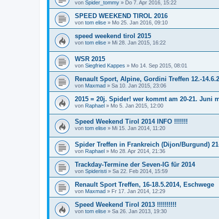
von
Spider_tommy
»
Do 7. Apr 2016, 15:22
SPEED WEEKEND TIROL 2016
von
tom elise
»
Mo 25. Jan 2016, 09:10
speed weekend tirol 2015
von
tom elise
»
Mi 28. Jan 2015, 16:22
WSR 2015
von
Siegfried Kappes
»
Mo 14. Sep 2015, 08:01
Renault Sport, Alpine, Gordini Treffen 12.-14.6
von
Maxmad
»
Sa 10. Jan 2015, 23:06
2015 = 20j. Spider! wer kommt am 20-21. Juni 
von
Raphael
»
Mo 5. Jan 2015, 12:00
Speed Weekend Tirol 2014 INFO !!!!!!!
von
tom elise
»
Mi 15. Jan 2014, 11:20
Spider Treffen in Frankreich (Dijon/Burgund) 2
von
Raphael
»
Mo 28. Apr 2014, 21:36
Trackday-Termine der Seven-IG für 2014
von
Spideristi
»
Sa 22. Feb 2014, 15:59
Renault Sport Treffen, 16-18.5.2014, Eschwege
von
Maxmad
»
Fr 17. Jan 2014, 12:29
Speed Weekend Tirol 2013 !!!!!!!!!!
von
tom elise
»
Sa 26. Jan 2013, 19:30