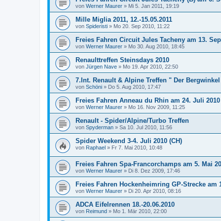
von
Werner Maurer
»
Mi 5. Jan 2011, 19:19
Mille Miglia 2011, 12.-15.05.2011
von
Spideristi
»
Mo 20. Sep 2010, 11:22
Freies Fahren Circuit Jules Tacheny am 13. Se
von
Werner Maurer
»
Mo 30. Aug 2010, 18:45
Renaulttreffen Steinsdays 2010
von
Jürgen Nave
»
Mo 19. Apr 2010, 22:50
7.Int. Renault & Alpine Treffen " Der Bergwinkel r
von
Schöni
»
Do 5. Aug 2010, 17:47
Freies Fahren Anneau du Rhin am 24. Juli 2010
von
Werner Maurer
»
Mo 16. Nov 2009, 11:25
Renault - Spider/Alpine/Turbo Treffen
von
Spyderman
»
Sa 10. Jul 2010, 11:56
Spider Weekend 3-4. Juli 2010 (CH)
von
Raphael
»
Fr 7. Mai 2010, 10:48
Freies Fahren Spa-Francorchamps am 5. Mai 2
von
Werner Maurer
»
Di 8. Dez 2009, 17:46
Freies Fahren Hockenheimring GP-Strecke am 1
von
Werner Maurer
»
Di 20. Apr 2010, 08:16
ADCA Eifelrennen 18.-20.06.2010
von
Reimund
»
Mo 1. Mär 2010, 22:00