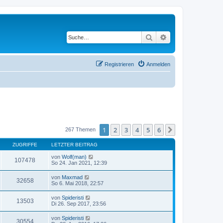
Suche
Erweiterte Suche
Registrieren
Anmelden
1
2
3
4
5
6
Nächste
267 Themen
ZUGRIFFE
LETZTER BEITRAG
von
Wolf(man)
107478
So 24. Jan 2021, 12:39
von
Maxmad
32658
So 6. Mai 2018, 22:57
von
Spideristi
13503
Di 26. Sep 2017, 23:56
von
Spideristi
30554