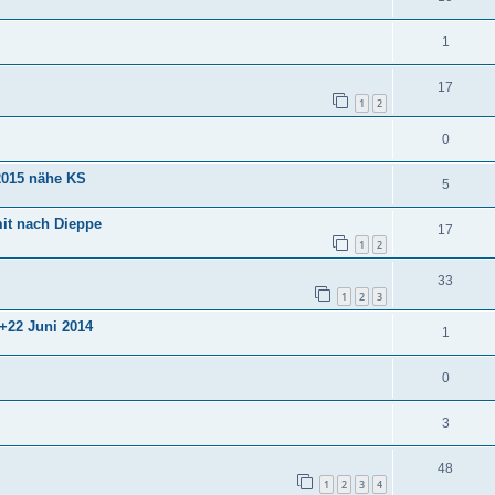
1
17
1
2
0
.2015 nähe KS
5
mit nach Dieppe
17
1
2
33
1
2
3
1+22 Juni 2014
1
0
3
48
1
2
3
4