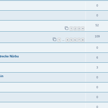
0
0
52
1
2
3
4
109
1
4
5
6
7
8
…
0
Strecke Nürbu
6
3
min
0
0
0
0