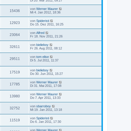
Di 20. Mär 2012, 09:27
von
Werner Maurer
15436
Mi 4. Jan 2012, 18:36
von
Spideristi
12923
Do 15. Dez 2011, 16:25
von
Alfred
23064
Fr 18. Nov 2011, 21:26
von
bielieboy
32611
Fr 26. Aug 2011, 08:12
von
tom elise
29511
Di 5. Jul 2011, 11:37
von
bielieboy
17519
Do 30. Jun 2011, 15:27
von
Werner Maurer
17785
Di 31. Mai 2011, 17:08
von
Werner Maurer
13980
Do 7. Apr 2011, 13:33
von
sbarroboy
32752
Mi 19. Jan 2011, 13:18
von
Spideristi
11519
Do 6. Jan 2011, 17:30
von
Werner Maurer