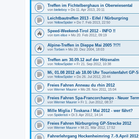
Treffen im Fichtelberghaus in Oberwiesental
von
bielieboy
»
Do 11. Apr 2013, 20:11
Leichtbautreffen 2013 - Eifel / Nürburgring
von
YellowSpider
»
Do 7. Feb 2013, 22:50
Speed-Weekend-Tirol 2012 - INFO !!
von
tom elise
»
Mo 20. Feb 2012, 09:19
Alpine-Treffen in Dieppe Mai 2005 ?!?!
von
Torben
»
Mo 20. Dez 2004, 18:03
Treffen am 30.09.12 auf der Hitzenalm
von
YellowSpider
»
Fr 21. Sep 2012, 10:38
Mi, 01.08 2012 ab 18.00 Uhr Touristenfahrt GP-
von
YellowSpider
»
Do 26. Jul 2012, 20:44
Freies Fahren Anneau du rhin 2012
von
Werner Maurer
»
Mo 28. Nov 2011, 15:04
Freies Fahren Spa-Francorchamps - Neuer Ter
von
Werner Maurer
»
Fr 1. Jun 2012, 08:37
Mille Miglia / Toskana / Mai 2012 - wer fährt?
von
Spideristi
»
Di 3. Apr 2012, 14:14
Freies Fahren Nürburgring GP-Strecke 2012
von
Werner Maurer
»
Mi 21. Mär 2012, 17:52
Fahrerlehrgang Hockenheimring 7.-9.April 2012