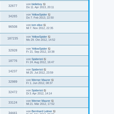
von
bielieboy
32677
Do 11. Apr 2013, 20:11
von
YellowSpider
34265
Do 7. Feb 2013, 22:50
von
tom elise
96508
Mi 7. Nov 2012, 22:35
von
YellowSpider
187235
Mo 29. Okt 2012, 14:52
von
YellowSpider
32928
Fr 21. Sep 2012, 10:38
von
Spideristi
18776
Fr 24. Aug 2012, 16:47
von
Spideristi
14237
Mi 25. Jul 2012, 23:59
von
Werner Maurer
32989
Fr 1. Jun 2012, 08:37
von
Spideristi
32472
Di 3. Apr 2012, 14:14
von
Werner Maurer
33124
Mi 21. Mär 2012, 17:52
von
Bernhard Leitner
34441