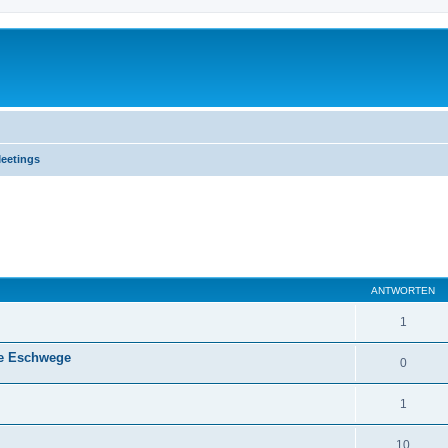
Meetings
eiterte Suche
ANTWORTEN
1
ahe Eschwege
0
1
10