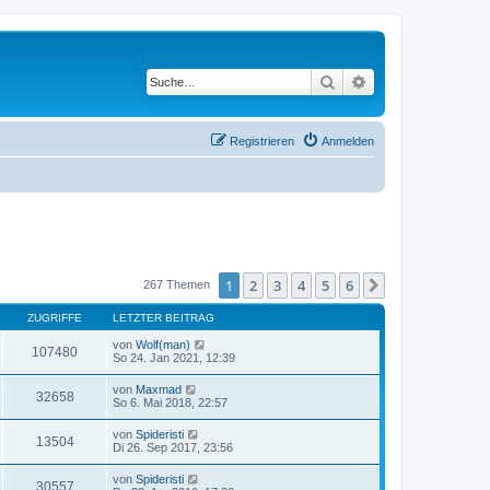
Suche
Erweiterte Suche
Registrieren
Anmelden
1
2
3
4
5
6
Nächste
267 Themen
ZUGRIFFE
LETZTER BEITRAG
von
Wolf(man)
107480
So 24. Jan 2021, 12:39
von
Maxmad
32658
So 6. Mai 2018, 22:57
von
Spideristi
13504
Di 26. Sep 2017, 23:56
von
Spideristi
30557