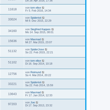
Do 28. Apr 2016, 17:36
von
tom elise
11618
Fr 5. Feb 2016, 14:34
von
Spideristi
33024
Mi 9. Dez 2015, 22:29
von
Siegfried Kappes
34160
Mo 14. Sep 2015, 08:01
von
Maxmad
15636
Mi 27. Mai 2015, 23:07
von
SpiderJose
51132
So 22. Feb 2015, 22:21
von
tom elise
51102
Di 16. Sep 2014, 10:18
von
Reimund
12756
So 4. Mai 2014, 20:22
von
Spideristi
33221
Sa 22. Feb 2014, 15:59
von
Maxmad
13643
Fr 17. Jan 2014, 12:33
von
Joe
97203
Di 17. Sep 2013, 23:32