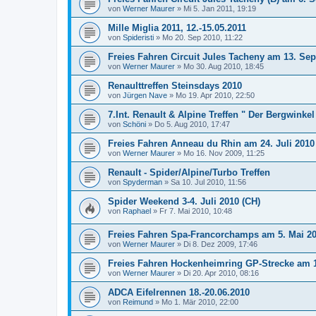
von
Werner Maurer
»
Mi 5. Jan 2011, 19:19
Mille Miglia 2011, 12.-15.05.2011
von
Spideristi
»
Mo 20. Sep 2010, 11:22
Freies Fahren Circuit Jules Tacheny am 13. Se
von
Werner Maurer
»
Mo 30. Aug 2010, 18:45
Renaulttreffen Steinsdays 2010
von
Jürgen Nave
»
Mo 19. Apr 2010, 22:50
7.Int. Renault & Alpine Treffen " Der Bergwinkel r
von
Schöni
»
Do 5. Aug 2010, 17:47
Freies Fahren Anneau du Rhin am 24. Juli 2010
von
Werner Maurer
»
Mo 16. Nov 2009, 11:25
Renault - Spider/Alpine/Turbo Treffen
von
Spyderman
»
Sa 10. Jul 2010, 11:56
Spider Weekend 3-4. Juli 2010 (CH)
von
Raphael
»
Fr 7. Mai 2010, 10:48
Freies Fahren Spa-Francorchamps am 5. Mai 2
von
Werner Maurer
»
Di 8. Dez 2009, 17:46
Freies Fahren Hockenheimring GP-Strecke am 1
von
Werner Maurer
»
Di 20. Apr 2010, 08:16
ADCA Eifelrennen 18.-20.06.2010
von
Reimund
»
Mo 1. Mär 2010, 22:00