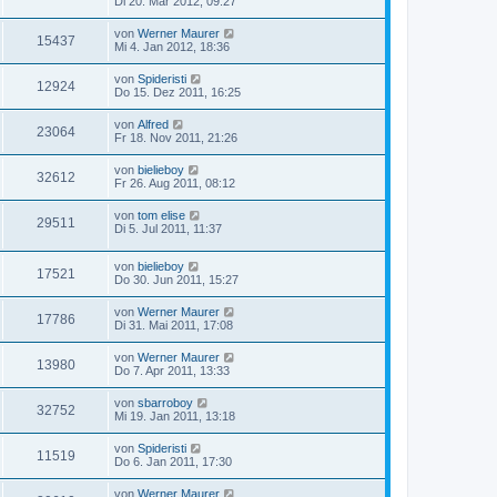
Di 20. Mär 2012, 09:27
von
Werner Maurer
15437
Mi 4. Jan 2012, 18:36
von
Spideristi
12924
Do 15. Dez 2011, 16:25
von
Alfred
23064
Fr 18. Nov 2011, 21:26
von
bielieboy
32612
Fr 26. Aug 2011, 08:12
von
tom elise
29511
Di 5. Jul 2011, 11:37
von
bielieboy
17521
Do 30. Jun 2011, 15:27
von
Werner Maurer
17786
Di 31. Mai 2011, 17:08
von
Werner Maurer
13980
Do 7. Apr 2011, 13:33
von
sbarroboy
32752
Mi 19. Jan 2011, 13:18
von
Spideristi
11519
Do 6. Jan 2011, 17:30
von
Werner Maurer