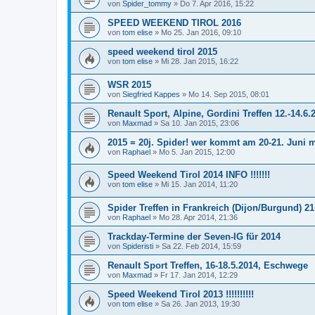
von
Spider_tommy
»
Do 7. Apr 2016, 15:22
SPEED WEEKEND TIROL 2016
von
tom elise
»
Mo 25. Jan 2016, 09:10
speed weekend tirol 2015
von
tom elise
»
Mi 28. Jan 2015, 16:22
WSR 2015
von
Siegfried Kappes
»
Mo 14. Sep 2015, 08:01
Renault Sport, Alpine, Gordini Treffen 12.-14.6
von
Maxmad
»
Sa 10. Jan 2015, 23:06
2015 = 20j. Spider! wer kommt am 20-21. Juni 
von
Raphael
»
Mo 5. Jan 2015, 12:00
Speed Weekend Tirol 2014 INFO !!!!!!!
von
tom elise
»
Mi 15. Jan 2014, 11:20
Spider Treffen in Frankreich (Dijon/Burgund) 2
von
Raphael
»
Mo 28. Apr 2014, 21:36
Trackday-Termine der Seven-IG für 2014
von
Spideristi
»
Sa 22. Feb 2014, 15:59
Renault Sport Treffen, 16-18.5.2014, Eschwege
von
Maxmad
»
Fr 17. Jan 2014, 12:29
Speed Weekend Tirol 2013 !!!!!!!!!!
von
tom elise
»
Sa 26. Jan 2013, 19:30