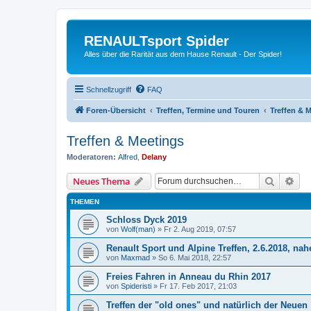
RENAULTsport Spider
Alles über die Rarität aus dem Hause Renault - Der Spider!
Schnellzugriff
FAQ
Foren-Übersicht
Treffen, Termine und Touren
Treffen & 
Treffen & Meetings
Moderatoren:
Alfred
,
Delany
Suche
Erw
Neues Thema
THEMEN
Schloss Dyck 2019
von
Wolf(man)
»
Fr 2. Aug 2019, 07:57
Renault Sport und Alpine Treffen, 2.6.2018, n
von
Maxmad
»
So 6. Mai 2018, 22:57
Freies Fahren in Anneau du Rhin 2017
von
Spideristi
»
Fr 17. Feb 2017, 21:03
Treffen der "old ones" und natürlich der Neuen