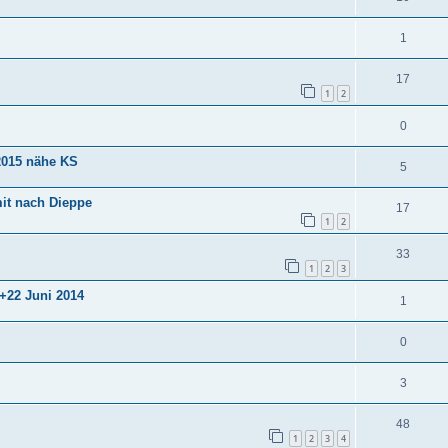
1
17
1
2
0
.2015 nähe KS
5
mit nach Dieppe
17
1
2
33
1
2
3
1+22 Juni 2014
1
0
3
48
1
2
3
4