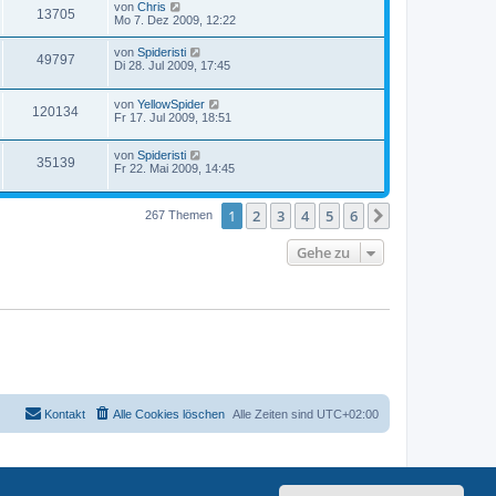
von
Chris
13705
Mo 7. Dez 2009, 12:22
von
Spideristi
49797
Di 28. Jul 2009, 17:45
von
YellowSpider
120134
Fr 17. Jul 2009, 18:51
von
Spideristi
35139
Fr 22. Mai 2009, 14:45
1
2
3
4
5
6
Nächste
267 Themen
Gehe zu
Kontakt
Alle Cookies löschen
Alle Zeiten sind
UTC+02:00