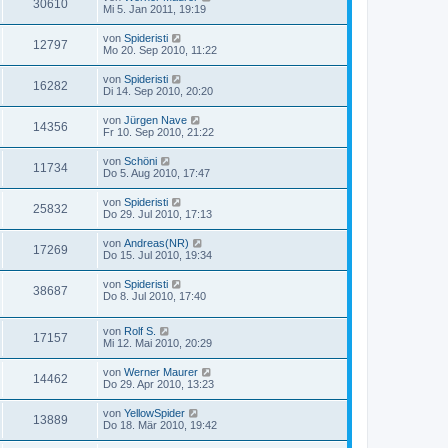
30610
Mi 5. Jan 2011, 19:19
von
Spideristi
12797
Mo 20. Sep 2010, 11:22
von
Spideristi
16282
Di 14. Sep 2010, 20:20
von
Jürgen Nave
14356
Fr 10. Sep 2010, 21:22
von
Schöni
11734
Do 5. Aug 2010, 17:47
von
Spideristi
25832
Do 29. Jul 2010, 17:13
von
Andreas(NR)
17269
Do 15. Jul 2010, 19:34
von
Spideristi
38687
Do 8. Jul 2010, 17:40
von
Rolf S.
17157
Mi 12. Mai 2010, 20:29
von
Werner Maurer
14462
Do 29. Apr 2010, 13:23
von
YellowSpider
13889
Do 18. Mär 2010, 19:42