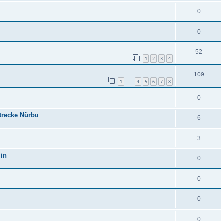
0
0
52
1
2
3
4
109
1
4
5
6
7
8
…
0
Strecke Nürbu
6
3
min
0
0
0
0