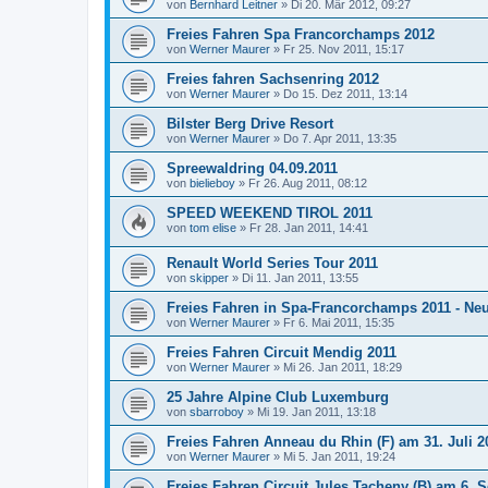
von
Bernhard Leitner
»
Di 20. Mär 2012, 09:27
Freies Fahren Spa Francorchamps 2012
von
Werner Maurer
»
Fr 25. Nov 2011, 15:17
Freies fahren Sachsenring 2012
von
Werner Maurer
»
Do 15. Dez 2011, 13:14
Bilster Berg Drive Resort
von
Werner Maurer
»
Do 7. Apr 2011, 13:35
Spreewaldring 04.09.2011
von
bielieboy
»
Fr 26. Aug 2011, 08:12
SPEED WEEKEND TIROL 2011
von
tom elise
»
Fr 28. Jan 2011, 14:41
Renault World Series Tour 2011
von
skipper
»
Di 11. Jan 2011, 13:55
Freies Fahren in Spa-Francorchamps 2011 - Ne
von
Werner Maurer
»
Fr 6. Mai 2011, 15:35
Freies Fahren Circuit Mendig 2011
von
Werner Maurer
»
Mi 26. Jan 2011, 18:29
25 Jahre Alpine Club Luxemburg
von
sbarroboy
»
Mi 19. Jan 2011, 13:18
Freies Fahren Anneau du Rhin (F) am 31. Juli 2
von
Werner Maurer
»
Mi 5. Jan 2011, 19:24
Freies Fahren Circuit Jules Tacheny (B) am 6. 