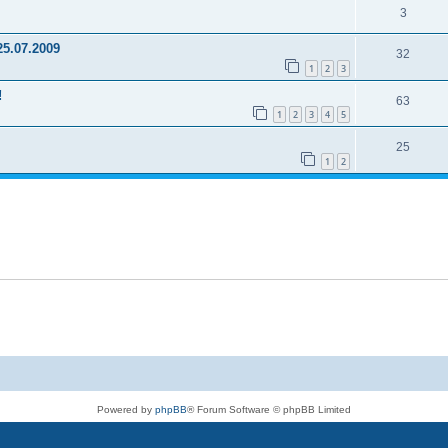
3
25.07.2009
32
1
2
3
!
63
1
2
3
4
5
25
1
2
Powered by
phpBB
® Forum Software © phpBB Limited
Deutsche Übersetzung durch
phpBB.de
Datenschutz
|
Nutzungsbedingungen