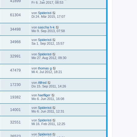
41899
Fr 6. Jan 2017, 08:53
von
Spideristi
61304
Di 24. Mär 2015, 17:07
von
sascha h-k
34498
Mo 9. Sep 2013, 07:58
von
Spideristi
34966
Sa 1. Sep 2012, 15:57
von
Spideristi
32991
Mo 27. Aug 2012, 09:30
von
thomas g
47479
Mi 4. Jul 2012, 18:21
von
Alfred
17230
Do 15. Sep 2011, 14:26
von
haefliger
19382
Mo 6. Jun 2011, 16:08
von
Spideristi
14001
Mo 6. Jun 2011, 12:31
von
Spideristi
32551
Mi 16. Feb 2011, 12:25
von
Spideristi
26523