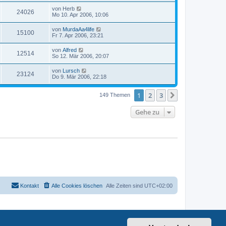
von
Herb
24026
Mo 10. Apr 2006, 10:06
von
MurdaAa4life
15100
Fr 7. Apr 2006, 23:21
von
Alfred
12514
So 12. Mär 2006, 20:07
von
Lursch
23124
Do 9. Mär 2006, 22:18
1
2
3
Nächste
149 Themen
Gehe zu
Kontakt
Alle Cookies löschen
Alle Zeiten sind
UTC+02:00