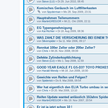
von
Steve (LU)
»
Di 29. Jun 2010, 08:45
Komisches Geräusch im Luftfilterkasten
von
Spyderman
»
Mo 28. Sep 2009, 23:31
Hauptrahmen Teilenummern
von
MartinGREGOR
»
Mi 21. Okt 2009, 22:11
EG Typengenehmigung
von
Kai Richter
»
Di 18. Aug 2009, 08:36
WAS ZAHLT DIE VERSICHERUNG BEI EINEM 
von
Silverspider
»
Sa 11. Mär 2006, 09:17
Rennkat 100er Zeller oder 200er Zeller?
von
Chris
»
Mi 26. Nov 2008, 09:09
Defekte Zylinderkopfdichtung
von
Steve (LU)
»
Mo 1. Sep 2008, 11:59
GOOD YEAR EAGLE F1 GS-D3? TOYO PROXES 
von
Harald Wendy
»
Mi 18. Jun 2008, 16:00
Gewichte von Reifen und Felgen?
von
Spideristi
»
Do 8. Mai 2008, 09:54
Wer hat eigentlich den ELIA Turbo umbau in s
von
Chris
»
Di 20. Mai 2008, 13:10
Reifen Update wanted anlässlich 10Jahre Spide
von
MartinGREGOR
»
Mo 19. Nov 2007, 20:54
Er ist ja jetzt schon 10 !