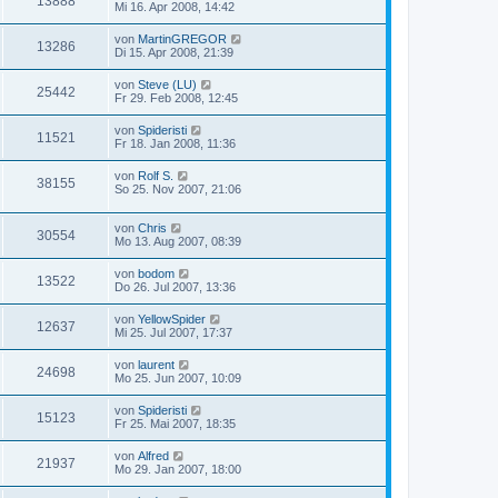
13888
Mi 16. Apr 2008, 14:42
von
MartinGREGOR
13286
Di 15. Apr 2008, 21:39
von
Steve (LU)
25442
Fr 29. Feb 2008, 12:45
von
Spideristi
11521
Fr 18. Jan 2008, 11:36
von
Rolf S.
38155
So 25. Nov 2007, 21:06
von
Chris
30554
Mo 13. Aug 2007, 08:39
von
bodom
13522
Do 26. Jul 2007, 13:36
von
YellowSpider
12637
Mi 25. Jul 2007, 17:37
von
laurent
24698
Mo 25. Jun 2007, 10:09
von
Spideristi
15123
Fr 25. Mai 2007, 18:35
von
Alfred
21937
Mo 29. Jan 2007, 18:00