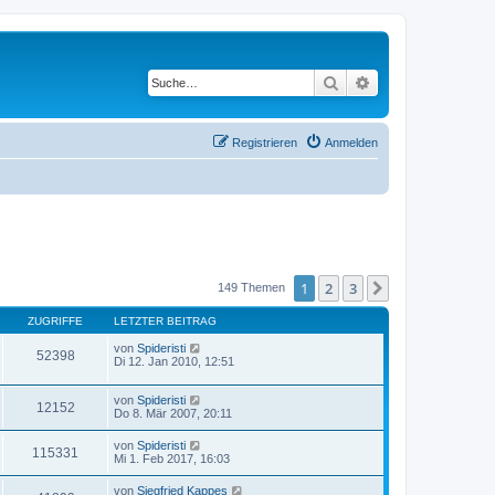
Suche
Erweiterte Suche
Registrieren
Anmelden
1
2
3
Nächste
149 Themen
ZUGRIFFE
LETZTER BEITRAG
von
Spideristi
52398
Di 12. Jan 2010, 12:51
von
Spideristi
12152
Do 8. Mär 2007, 20:11
von
Spideristi
115331
Mi 1. Feb 2017, 16:03
von
Siegfried Kappes