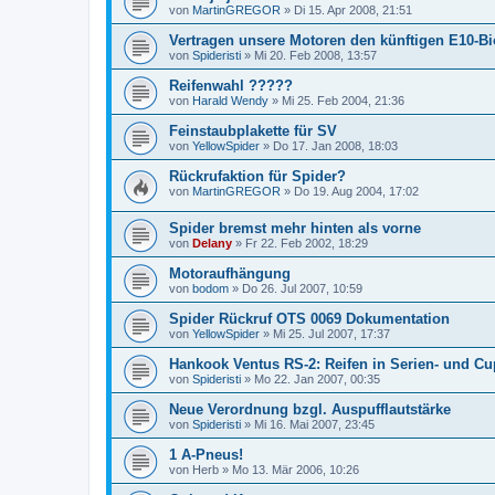
von
MartinGREGOR
»
Di 15. Apr 2008, 21:51
Vertragen unsere Motoren den künftigen E10-Bi
von
Spideristi
»
Mi 20. Feb 2008, 13:57
Reifenwahl ?????
von
Harald Wendy
»
Mi 25. Feb 2004, 21:36
Feinstaubplakette für SV
von
YellowSpider
»
Do 17. Jan 2008, 18:03
Rückrufaktion für Spider?
von
MartinGREGOR
»
Do 19. Aug 2004, 17:02
Spider bremst mehr hinten als vorne
von
Delany
»
Fr 22. Feb 2002, 18:29
Motoraufhängung
von
bodom
»
Do 26. Jul 2007, 10:59
Spider Rückruf OTS 0069 Dokumentation
von
YellowSpider
»
Mi 25. Jul 2007, 17:37
Hankook Ventus RS-2: Reifen in Serien- und C
von
Spideristi
»
Mo 22. Jan 2007, 00:35
Neue Verordnung bzgl. Auspufflautstärke
von
Spideristi
»
Mi 16. Mai 2007, 23:45
1 A-Pneus!
von
Herb
»
Mo 13. Mär 2006, 10:26