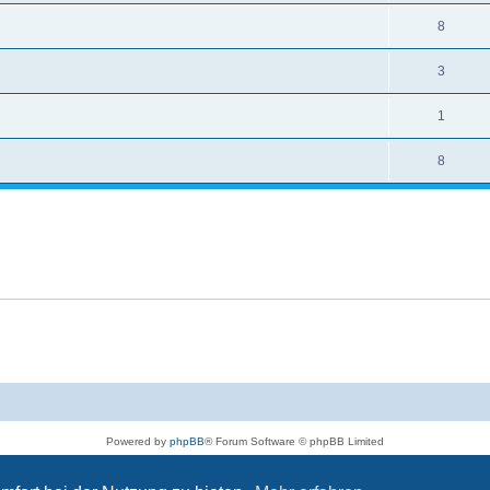
8
3
1
8
Powered by
phpBB
® Forum Software © phpBB Limited
Deutsche Übersetzung durch
phpBB.de
Datenschutz
|
Nutzungsbedingungen