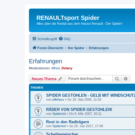
RENAULTsport Spider
Alles über die Rarität aus dem Hause Renault - Der Spider!
Schnellzugriff
FAQ
Foren-Übersicht
Der Spider
Erfahrungen
Erfahrungen
Moderatoren:
Alfred
,
Delany
Suche
Erw
Neues Thema
THEMEN
SPIDER GESTOHLEN - GELB MIT WINDSCHUT
von
pflefaou
»
So 18. Sep 2005, 11:53
RÄDER VON SPIDER GESTOHLEN!
von
Spideristi
»
Do 8. Mär 2007, 20:11
Rost in den Radträgern
von
Spideristi
»
So 29. Jan 2017, 17:46
Scheibenwischer