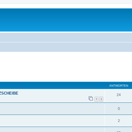
eiterte Suche
ANTWORTEN
ZSCHEIBE
24
1
2
0
2