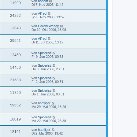
von
bodom
11999
Di 7. Nov 2006, 11:42
von
Alfred
24292
So 5. Nov 2006, 13:57
von
Harald Wendy
13843
Do 19. Okt 2006, 13:08
von
Alfred
39591
Di 11. Jul 2006, 13:19
von
Spideristi
12460
Fr 9. Jun 2006, 00:33
von
Spideristi
14450
Do 8. Jun 2006, 23:51
von
Spideristi
21688
Fr 2. Jun 2006, 00:51
von
Spideristi
11720
Do 1. Jun 2006, 03:51
von
haefliger
59652
Mo 29. Mai 2006, 18:26
von
Spideristi
18019
Mo 22. Mai 2006, 23:38
von
haefliger
18191
Di 2. Mai 2006, 19:42