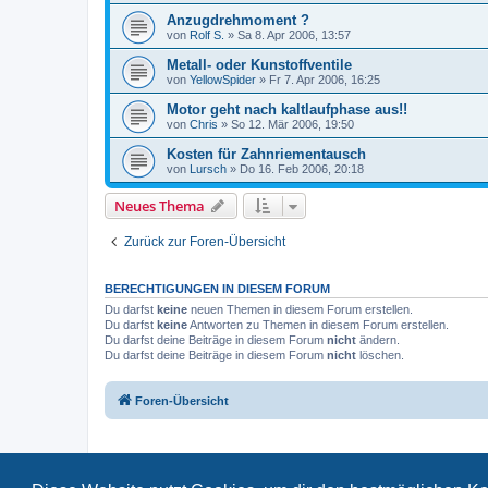
Anzugdrehmoment ?
von
Rolf S.
»
Sa 8. Apr 2006, 13:57
Metall- oder Kunstoffventile
von
YellowSpider
»
Fr 7. Apr 2006, 16:25
Motor geht nach kaltlaufphase aus!!
von
Chris
»
So 12. Mär 2006, 19:50
Kosten für Zahnriementausch
von
Lursch
»
Do 16. Feb 2006, 20:18
Neues Thema
Zurück zur Foren-Übersicht
BERECHTIGUNGEN IN DIESEM FORUM
Du darfst
keine
neuen Themen in diesem Forum erstellen.
Du darfst
keine
Antworten zu Themen in diesem Forum erstellen.
Du darfst deine Beiträge in diesem Forum
nicht
ändern.
Du darfst deine Beiträge in diesem Forum
nicht
löschen.
Foren-Übersicht