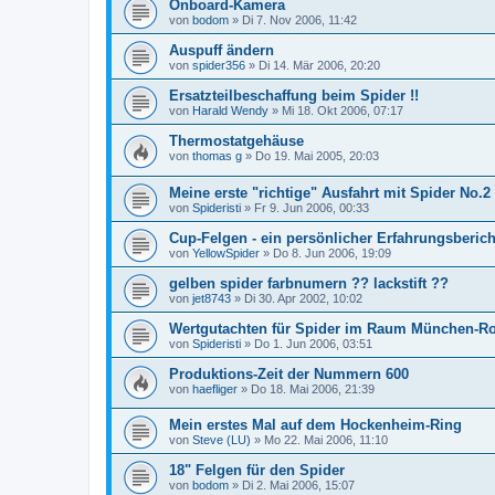
Onboard-Kamera
von
bodom
»
Di 7. Nov 2006, 11:42
Auspuff ändern
von
spider356
»
Di 14. Mär 2006, 20:20
Ersatzteilbeschaffung beim Spider !!
von
Harald Wendy
»
Mi 18. Okt 2006, 07:17
Thermostatgehäuse
von
thomas g
»
Do 19. Mai 2005, 20:03
Meine erste "richtige" Ausfahrt mit Spider No.2
von
Spideristi
»
Fr 9. Jun 2006, 00:33
Cup-Felgen - ein persönlicher Erfahrungsberich
von
YellowSpider
»
Do 8. Jun 2006, 19:09
gelben spider farbnumern ?? lackstift ??
von
jet8743
»
Di 30. Apr 2002, 10:02
Wertgutachten für Spider im Raum München-R
von
Spideristi
»
Do 1. Jun 2006, 03:51
Produktions-Zeit der Nummern 600
von
haefliger
»
Do 18. Mai 2006, 21:39
Mein erstes Mal auf dem Hockenheim-Ring
von
Steve (LU)
»
Mo 22. Mai 2006, 11:10
18" Felgen für den Spider
von
bodom
»
Di 2. Mai 2006, 15:07