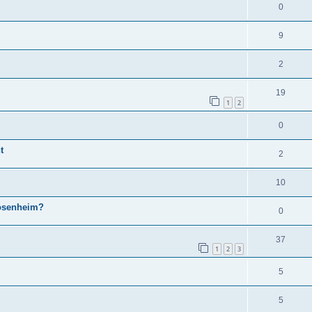
0
9
2
19
1
2
0
t
2
10
osenheim?
0
37
1
2
3
5
5