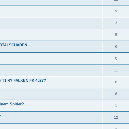
9
3
5
TOTALSCHADEN
6
0
11
T1-R? FALKEN FK-452??
6
8
einem Spider?
1
r
12