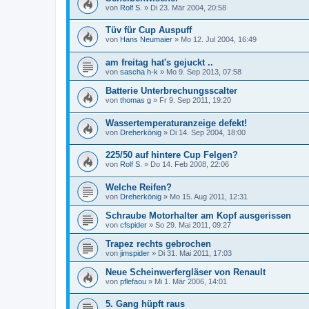
von
Rolf S.
»
Di 23. Mär 2004, 20:58
Tüv für Cup Auspuff
von
Hans Neumaier
»
Mo 12. Jul 2004, 16:49
am freitag hat's gejuckt ..
von
sascha h-k
»
Mo 9. Sep 2013, 07:58
Batterie Unterbrechungsscalter
von
thomas g
»
Fr 9. Sep 2011, 19:20
Wassertemperaturanzeige defekt!
von
Dreherkönig
»
Di 14. Sep 2004, 18:00
225/50 auf hintere Cup Felgen?
von
Rolf S.
»
Do 14. Feb 2008, 22:06
Welche Reifen?
von
Dreherkönig
»
Mo 15. Aug 2011, 12:31
Schraube Motorhalter am Kopf ausgerissen
von
cfspider
»
So 29. Mai 2011, 09:27
Trapez rechts gebrochen
von
jimspider
»
Di 31. Mai 2011, 17:03
Neue Scheinwerfergläser von Renault
von
pflefaou
»
Mi 1. Mär 2006, 14:01
5. Gang hüpft raus