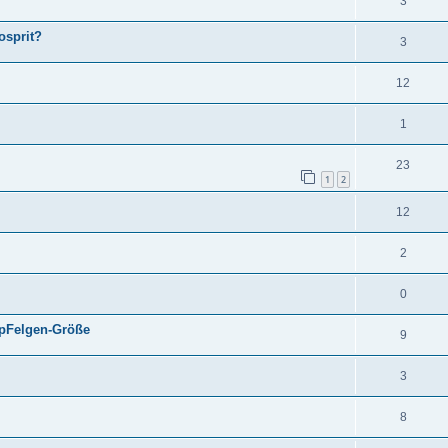
3
osprit?
3
12
1
23
1
2
12
2
0
upFelgen-Größe
9
3
8