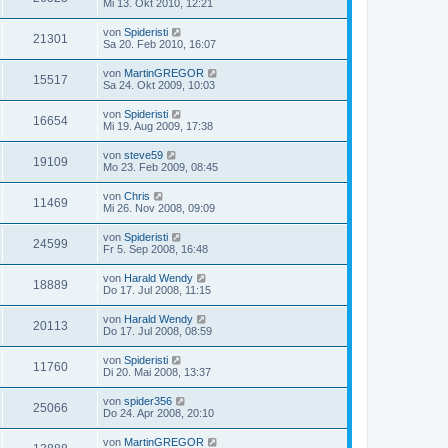
Mi 13. Okt 2010, 12:21
von
Spideristi
21301
Sa 20. Feb 2010, 16:07
von
MartinGREGOR
15517
Sa 24. Okt 2009, 10:03
von
Spideristi
16654
Mi 19. Aug 2009, 17:38
von
steve59
19109
Mo 23. Feb 2009, 08:45
von
Chris
11469
Mi 26. Nov 2008, 09:09
von
Spideristi
24599
Fr 5. Sep 2008, 16:48
von
Harald Wendy
18889
Do 17. Jul 2008, 11:15
von
Harald Wendy
20113
Do 17. Jul 2008, 08:59
von
Spideristi
11760
Di 20. Mai 2008, 13:37
von
spider356
25066
Do 24. Apr 2008, 20:10
von
MartinGREGOR