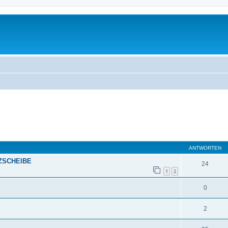
eiterte Suche
ANTWORTEN
ZSCHEIBE
24
1
2
0
2