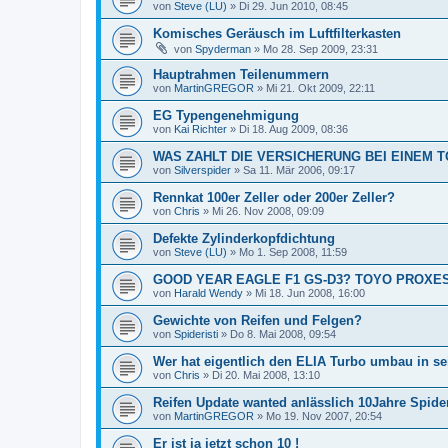
von
Steve (LU)
»
Di 29. Jun 2010, 08:45
Komisches Geräusch im Luftfilterkasten
von
Spyderman
»
Mo 28. Sep 2009, 23:31
Hauptrahmen Teilenummern
von
MartinGREGOR
»
Mi 21. Okt 2009, 22:11
EG Typengenehmigung
von
Kai Richter
»
Di 18. Aug 2009, 08:36
WAS ZAHLT DIE VERSICHERUNG BEI EINEM 
von
Silverspider
»
Sa 11. Mär 2006, 09:17
Rennkat 100er Zeller oder 200er Zeller?
von
Chris
»
Mi 26. Nov 2008, 09:09
Defekte Zylinderkopfdichtung
von
Steve (LU)
»
Mo 1. Sep 2008, 11:59
GOOD YEAR EAGLE F1 GS-D3? TOYO PROXES 
von
Harald Wendy
»
Mi 18. Jun 2008, 16:00
Gewichte von Reifen und Felgen?
von
Spideristi
»
Do 8. Mai 2008, 09:54
Wer hat eigentlich den ELIA Turbo umbau in s
von
Chris
»
Di 20. Mai 2008, 13:10
Reifen Update wanted anlässlich 10Jahre Spide
von
MartinGREGOR
»
Mo 19. Nov 2007, 20:54
Er ist ja jetzt schon 10 !