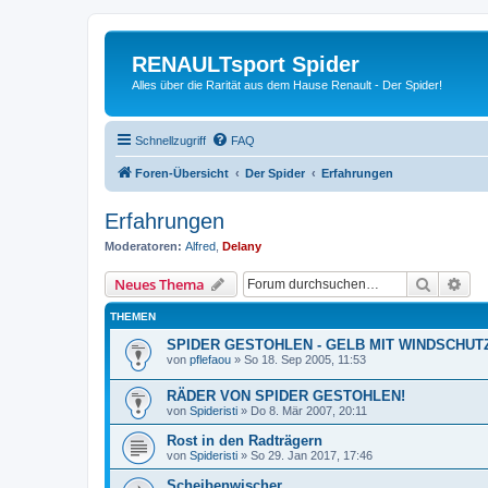
RENAULTsport Spider
Alles über die Rarität aus dem Hause Renault - Der Spider!
Schnellzugriff
FAQ
Foren-Übersicht
Der Spider
Erfahrungen
Erfahrungen
Moderatoren:
Alfred
,
Delany
Suche
Erw
Neues Thema
THEMEN
SPIDER GESTOHLEN - GELB MIT WINDSCHUT
von
pflefaou
»
So 18. Sep 2005, 11:53
RÄDER VON SPIDER GESTOHLEN!
von
Spideristi
»
Do 8. Mär 2007, 20:11
Rost in den Radträgern
von
Spideristi
»
So 29. Jan 2017, 17:46
Scheibenwischer