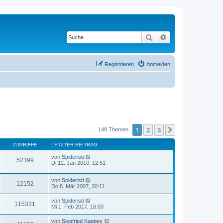
Suche
Erweiterte Suche
Registrieren
Anmelden
1
2
3
Nächste
149 Themen
ZUGRIFFE
LETZTER BEITRAG
von
Spideristi
52399
Di 12. Jan 2010, 12:51
von
Spideristi
12152
Do 8. Mär 2007, 20:11
von
Spideristi
115331
Mi 1. Feb 2017, 16:03
von
Siegfried Kappes