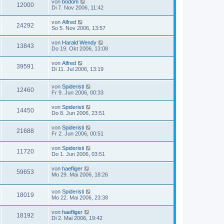
von
bodom
12000
Di 7. Nov 2006, 11:42
von
Alfred
24292
So 5. Nov 2006, 13:57
von
Harald Wendy
13843
Do 19. Okt 2006, 13:08
von
Alfred
39591
Di 11. Jul 2006, 13:19
von
Spideristi
12460
Fr 9. Jun 2006, 00:33
von
Spideristi
14450
Do 8. Jun 2006, 23:51
von
Spideristi
21688
Fr 2. Jun 2006, 00:51
von
Spideristi
11720
Do 1. Jun 2006, 03:51
von
haefliger
59653
Mo 29. Mai 2006, 18:26
von
Spideristi
18019
Mo 22. Mai 2006, 23:38
von
haefliger
18192
Di 2. Mai 2006, 19:42