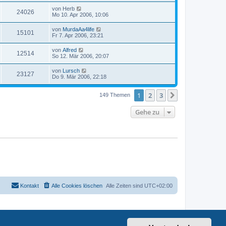
von
Herb
24026
Mo 10. Apr 2006, 10:06
von
MurdaAa4life
15101
Fr 7. Apr 2006, 23:21
von
Alfred
12514
So 12. Mär 2006, 20:07
von
Lursch
23127
Do 9. Mär 2006, 22:18
1
2
3
Nächste
149 Themen
Gehe zu
Kontakt
Alle Cookies löschen
Alle Zeiten sind
UTC+02:00