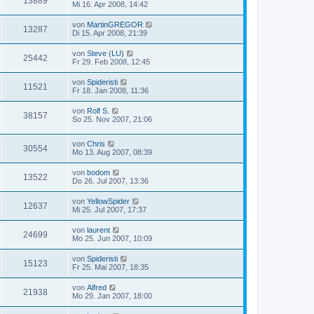
13889
Mi 16. Apr 2008, 14:42
von
MartinGREGOR
13287
Di 15. Apr 2008, 21:39
von
Steve (LU)
25442
Fr 29. Feb 2008, 12:45
von
Spideristi
11521
Fr 18. Jan 2008, 11:36
von
Rolf S.
38157
So 25. Nov 2007, 21:06
von
Chris
30554
Mo 13. Aug 2007, 08:39
von
bodom
13522
Do 26. Jul 2007, 13:36
von
YellowSpider
12637
Mi 25. Jul 2007, 17:37
von
laurent
24699
Mo 25. Jun 2007, 10:09
von
Spideristi
15123
Fr 25. Mai 2007, 18:35
von
Alfred
21938
Mo 29. Jan 2007, 18:00