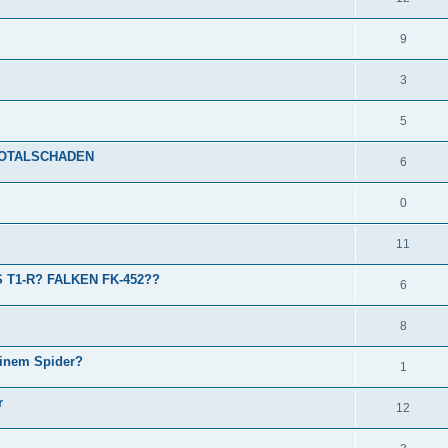
9
3
5
TOTALSCHADEN
6
0
11
T1-R? FALKEN FK-452??
6
8
einem Spider?
1
r
12