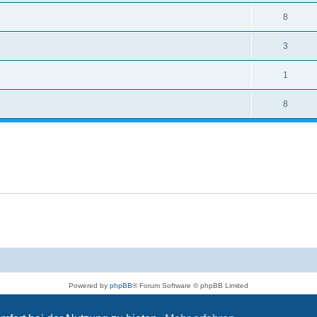
8
3
1
8
Powered by
phpBB
® Forum Software © phpBB Limited
Deutsche Übersetzung durch
phpBB.de
Datenschutz
|
Nutzungsbedingungen