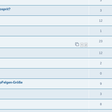
3
osprit?
3
12
1
23
1
2
12
2
0
upFelgen-Größe
9
3
8