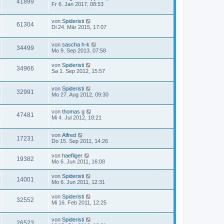
41899
Fr 6. Jan 2017, 08:53
von
Spideristi
61304
Di 24. Mär 2015, 17:07
von
sascha h-k
34499
Mo 9. Sep 2013, 07:58
von
Spideristi
34966
Sa 1. Sep 2012, 15:57
von
Spideristi
32991
Mo 27. Aug 2012, 09:30
von
thomas g
47481
Mi 4. Jul 2012, 18:21
von
Alfred
17231
Do 15. Sep 2011, 14:26
von
haefliger
19382
Mo 6. Jun 2011, 16:08
von
Spideristi
14001
Mo 6. Jun 2011, 12:31
von
Spideristi
32552
Mi 16. Feb 2011, 12:25
von
Spideristi
26523