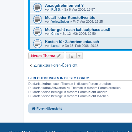
Anzugdrehmoment ?
von
Rolf S.
»
Sa 8. Apr 2006, 13:57
Metall- oder Kunstoffventile
von
YellowSpider
»
Fr 7. Apr 2006, 16:25
Motor geht nach kaltlaufphase aus!!
von
Chris
»
So 12. Mär 2006, 19:50
Kosten für Zahnriementausch
von
Lursch
»
Do 16. Feb 2006, 20:18
Neues Thema
Zurück zur Foren-Übersicht
BERECHTIGUNGEN IN DIESEM FORUM
Du darfst
keine
neuen Themen in diesem Forum erstellen.
Du darfst
keine
Antworten zu Themen in diesem Forum erstellen.
Du darfst deine Beiträge in diesem Forum
nicht
ändern.
Du darfst deine Beiträge in diesem Forum
nicht
löschen.
Foren-Übersicht