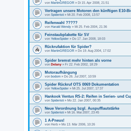
von
MartinGREGOR
»
Di 15. Apr 2008, 21:51
Vertragen unsere Motoren den künftigen E10-Bi
von
Spideristi
»
Mi 20. Feb 2008, 13:57
Reifenwahl ?????
von
Harald Wendy
»
Mi 25. Feb 2004, 21:36
Feinstaubplakette für SV
von
YellowSpider
»
Do 17. Jan 2008, 18:03
Rückrufaktion für Spider?
von
MartinGREGOR
»
Do 19. Aug 2004, 17:02
Spider bremst mehr hinten als vorne
von
Delany
»
Fr 22. Feb 2002, 18:29
Motoraufhängung
von
bodom
»
Do 26. Jul 2007, 10:59
Spider Rückruf OTS 0069 Dokumentation
von
YellowSpider
»
Mi 25. Jul 2007, 17:37
Hankook Ventus RS-2: Reifen in Serien- und C
von
Spideristi
»
Mo 22. Jan 2007, 00:35
Neue Verordnung bzgl. Auspufflautstärke
von
Spideristi
»
Mi 16. Mai 2007, 23:45
1 A-Pneus!
von
Herb
»
Mo 13. Mär 2006, 10:26