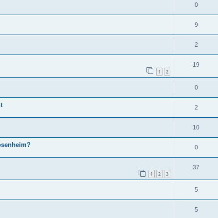
0
9
2
19
1
2
0
t
2
10
osenheim?
0
37
1
2
3
5
5