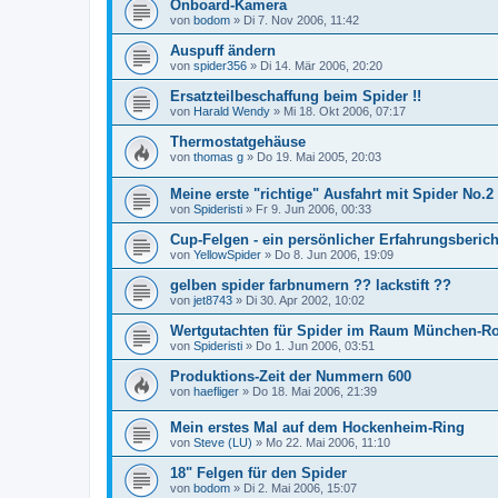
Onboard-Kamera
von
bodom
»
Di 7. Nov 2006, 11:42
Auspuff ändern
von
spider356
»
Di 14. Mär 2006, 20:20
Ersatzteilbeschaffung beim Spider !!
von
Harald Wendy
»
Mi 18. Okt 2006, 07:17
Thermostatgehäuse
von
thomas g
»
Do 19. Mai 2005, 20:03
Meine erste "richtige" Ausfahrt mit Spider No.2
von
Spideristi
»
Fr 9. Jun 2006, 00:33
Cup-Felgen - ein persönlicher Erfahrungsberich
von
YellowSpider
»
Do 8. Jun 2006, 19:09
gelben spider farbnumern ?? lackstift ??
von
jet8743
»
Di 30. Apr 2002, 10:02
Wertgutachten für Spider im Raum München-R
von
Spideristi
»
Do 1. Jun 2006, 03:51
Produktions-Zeit der Nummern 600
von
haefliger
»
Do 18. Mai 2006, 21:39
Mein erstes Mal auf dem Hockenheim-Ring
von
Steve (LU)
»
Mo 22. Mai 2006, 11:10
18" Felgen für den Spider
von
bodom
»
Di 2. Mai 2006, 15:07