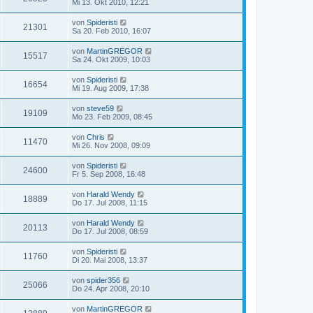
Mi 13. Okt 2010, 12:21
von
Spideristi
21301
Sa 20. Feb 2010, 16:07
von
MartinGREGOR
15517
Sa 24. Okt 2009, 10:03
von
Spideristi
16654
Mi 19. Aug 2009, 17:38
von
steve59
19109
Mo 23. Feb 2009, 08:45
von
Chris
11470
Mi 26. Nov 2008, 09:09
von
Spideristi
24600
Fr 5. Sep 2008, 16:48
von
Harald Wendy
18889
Do 17. Jul 2008, 11:15
von
Harald Wendy
20113
Do 17. Jul 2008, 08:59
von
Spideristi
11760
Di 20. Mai 2008, 13:37
von
spider356
25066
Do 24. Apr 2008, 20:10
von
MartinGREGOR