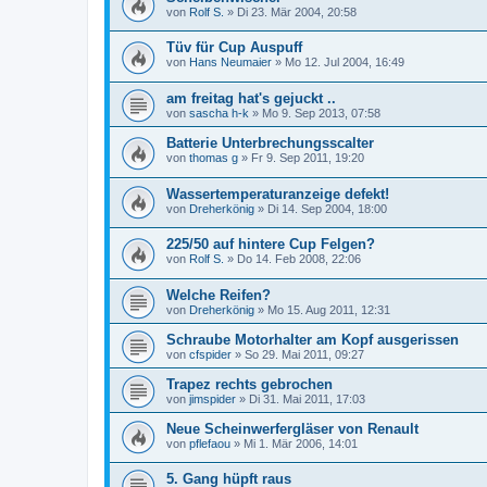
von
Rolf S.
»
Di 23. Mär 2004, 20:58
Tüv für Cup Auspuff
von
Hans Neumaier
»
Mo 12. Jul 2004, 16:49
am freitag hat's gejuckt ..
von
sascha h-k
»
Mo 9. Sep 2013, 07:58
Batterie Unterbrechungsscalter
von
thomas g
»
Fr 9. Sep 2011, 19:20
Wassertemperaturanzeige defekt!
von
Dreherkönig
»
Di 14. Sep 2004, 18:00
225/50 auf hintere Cup Felgen?
von
Rolf S.
»
Do 14. Feb 2008, 22:06
Welche Reifen?
von
Dreherkönig
»
Mo 15. Aug 2011, 12:31
Schraube Motorhalter am Kopf ausgerissen
von
cfspider
»
So 29. Mai 2011, 09:27
Trapez rechts gebrochen
von
jimspider
»
Di 31. Mai 2011, 17:03
Neue Scheinwerfergläser von Renault
von
pflefaou
»
Mi 1. Mär 2006, 14:01
5. Gang hüpft raus