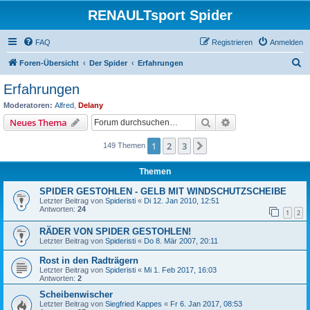
RENAULTsport Spider
FAQ
Registrieren
Anmelden
S
Foren-Übersicht
Der Spider
Erfahrungen
u
Erfahrungen
c
Moderatoren:
Alfred
,
Delany
h
Suche
Erweiterte Suche
Neues Thema
e
1
2
3
Nächste
149 Themen
Themen
SPIDER GESTOHLEN - GELB MIT WINDSCHUTZSCHEIBE
Letzter Beitrag von
Spideristi
«
Di 12. Jan 2010, 12:51
Antworten:
24
1
2
RÄDER VON SPIDER GESTOHLEN!
Letzter Beitrag von
Spideristi
«
Do 8. Mär 2007, 20:11
Rost in den Radträgern
Letzter Beitrag von
Spideristi
«
Mi 1. Feb 2017, 16:03
Antworten:
2
Scheibenwischer
Letzter Beitrag von
Siegfried Kappes
«
Fr 6. Jan 2017, 08:53