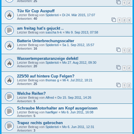
Antworten:
25
1
2
Tüv für Cup Auspuff
Letzter Beitrag von
Spideristi
«
Di 24. Mär 2015, 17:07
Antworten:
40
1
2
3
am freitag hat's gejuckt ..
Letzter Beitrag von
sascha h-k
«
Mo 9. Sep 2013, 07:58
Batterie Unterbrechungsscalter
Letzter Beitrag von
Spideristi
«
Sa 1. Sep 2012, 15:57
Antworten:
16
1
2
Wassertemperaturanzeige defekt!
Letzter Beitrag von
Spideristi
«
Mo 27. Aug 2012, 09:30
Antworten:
20
1
2
225/50 auf hintere Cup Felgen?
Letzter Beitrag von
thomas g
«
Mi 4. Jul 2012, 18:21
Antworten:
25
1
2
Welche Reifen?
Letzter Beitrag von
Alfred
«
Do 15. Sep 2011, 14:26
Antworten:
5
Schraube Motorhalter am Kopf ausgerissen
Letzter Beitrag von
haefliger
«
Mo 6. Jun 2011, 16:08
Antworten:
5
Trapez rechts gebrochen
Letzter Beitrag von
Spideristi
«
Mo 6. Jun 2011, 12:31
Antworten:
3