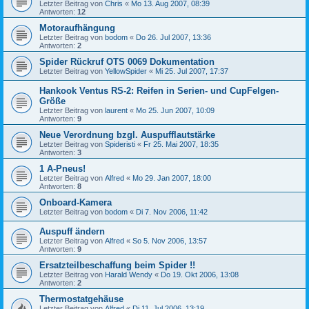
Letzter Beitrag von
Chris
«
Mo 13. Aug 2007, 08:39
Antworten:
12
Motoraufhängung
Letzter Beitrag von
bodom
«
Do 26. Jul 2007, 13:36
Antworten:
2
Spider Rückruf OTS 0069 Dokumentation
Letzter Beitrag von
YellowSpider
«
Mi 25. Jul 2007, 17:37
Hankook Ventus RS-2: Reifen in Serien- und CupFelgen-
Größe
Letzter Beitrag von
laurent
«
Mo 25. Jun 2007, 10:09
Antworten:
9
Neue Verordnung bzgl. Auspufflautstärke
Letzter Beitrag von
Spideristi
«
Fr 25. Mai 2007, 18:35
Antworten:
3
1 A-Pneus!
Letzter Beitrag von
Alfred
«
Mo 29. Jan 2007, 18:00
Antworten:
8
Onboard-Kamera
Letzter Beitrag von
bodom
«
Di 7. Nov 2006, 11:42
Auspuff ändern
Letzter Beitrag von
Alfred
«
So 5. Nov 2006, 13:57
Antworten:
9
Ersatzteilbeschaffung beim Spider !!
Letzter Beitrag von
Harald Wendy
«
Do 19. Okt 2006, 13:08
Antworten:
2
Thermostatgehäuse
Letzter Beitrag von
Alfred
«
Di 11. Jul 2006, 13:19