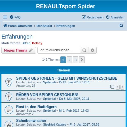
RENAULTsport Spider
FAQ
Registrieren
Anmelden
S
Foren-Übersicht
Der Spider
Erfahrungen
u
Erfahrungen
c
Moderatoren:
Alfred
,
Delany
h
Suche
Erweiterte Suche
Neues Thema
e
1
2
3
Nächste
149 Themen
Themen
SPIDER GESTOHLEN - GELB MIT WINDSCHUTZSCHEIBE
Letzter Beitrag von
Spideristi
«
Di 12. Jan 2010, 12:51
Antworten:
24
1
2
RÄDER VON SPIDER GESTOHLEN!
Letzter Beitrag von
Spideristi
«
Do 8. Mär 2007, 20:11
Rost in den Radträgern
Letzter Beitrag von
Spideristi
«
Mi 1. Feb 2017, 16:03
Antworten:
2
Scheibenwischer
Letzter Beitrag von
Siegfried Kappes
«
Fr 6. Jan 2017, 08:53