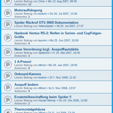
Letzter Beitrag von
Chris
«
Mo 13. Aug 2007, 08:39
Antworten:
12
Motoraufhängung
Letzter Beitrag von
bodom
«
Do 26. Jul 2007, 13:36
Antworten:
2
Spider Rückruf OTS 0069 Dokumentation
Letzter Beitrag von
YellowSpider
«
Mi 25. Jul 2007, 17:37
Hankook Ventus RS-2: Reifen in Serien- und CupFelgen-
Größe
Letzter Beitrag von
laurent
«
Mo 25. Jun 2007, 10:09
Antworten:
9
Neue Verordnung bzgl. Auspufflautstärke
Letzter Beitrag von
Spideristi
«
Fr 25. Mai 2007, 18:35
Antworten:
3
1 A-Pneus!
Letzter Beitrag von
Alfred
«
Mo 29. Jan 2007, 18:00
Antworten:
8
Onboard-Kamera
Letzter Beitrag von
bodom
«
Di 7. Nov 2006, 11:42
Auspuff ändern
Letzter Beitrag von
Alfred
«
So 5. Nov 2006, 13:57
Antworten:
9
Ersatzteilbeschaffung beim Spider !!
Letzter Beitrag von
Harald Wendy
«
Do 19. Okt 2006, 13:08
Antworten:
2
Thermostatgehäuse
Letzter Beitrag von
Alfred
«
Di 11. Jul 2006, 13:19