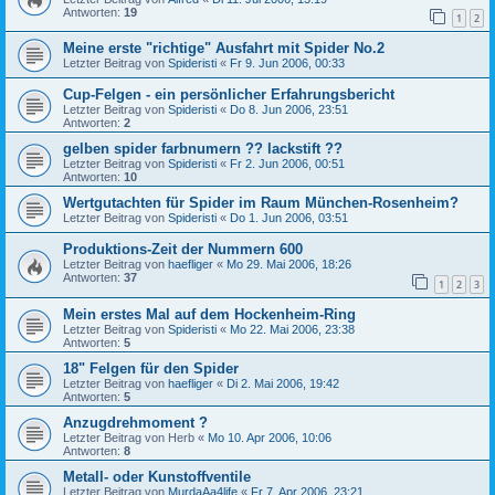
Antworten:
19
1
2
Meine erste "richtige" Ausfahrt mit Spider No.2
Letzter Beitrag von
Spideristi
«
Fr 9. Jun 2006, 00:33
Cup-Felgen - ein persönlicher Erfahrungsbericht
Letzter Beitrag von
Spideristi
«
Do 8. Jun 2006, 23:51
Antworten:
2
gelben spider farbnumern ?? lackstift ??
Letzter Beitrag von
Spideristi
«
Fr 2. Jun 2006, 00:51
Antworten:
10
Wertgutachten für Spider im Raum München-Rosenheim?
Letzter Beitrag von
Spideristi
«
Do 1. Jun 2006, 03:51
Produktions-Zeit der Nummern 600
Letzter Beitrag von
haefliger
«
Mo 29. Mai 2006, 18:26
Antworten:
37
1
2
3
Mein erstes Mal auf dem Hockenheim-Ring
Letzter Beitrag von
Spideristi
«
Mo 22. Mai 2006, 23:38
Antworten:
5
18" Felgen für den Spider
Letzter Beitrag von
haefliger
«
Di 2. Mai 2006, 19:42
Antworten:
5
Anzugdrehmoment ?
Letzter Beitrag von
Herb
«
Mo 10. Apr 2006, 10:06
Antworten:
8
Metall- oder Kunstoffventile
Letzter Beitrag von
MurdaAa4life
«
Fr 7. Apr 2006, 23:21