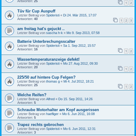
Antworten:
25
1
2
Tüv für Cup Auspuff
Letzter Beitrag von
Spideristi
«
Di 24. Mär 2015, 17:07
Antworten:
40
1
2
3
am freitag hat's gejuckt ..
Letzter Beitrag von
sascha h-k
«
Mo 9. Sep 2013, 07:58
Batterie Unterbrechungsscalter
Letzter Beitrag von
Spideristi
«
Sa 1. Sep 2012, 15:57
Antworten:
16
1
2
Wassertemperaturanzeige defekt!
Letzter Beitrag von
Spideristi
«
Mo 27. Aug 2012, 09:30
Antworten:
20
1
2
225/50 auf hintere Cup Felgen?
Letzter Beitrag von
thomas g
«
Mi 4. Jul 2012, 18:21
Antworten:
25
1
2
Welche Reifen?
Letzter Beitrag von
Alfred
«
Do 15. Sep 2011, 14:26
Antworten:
5
Schraube Motorhalter am Kopf ausgerissen
Letzter Beitrag von
haefliger
«
Mo 6. Jun 2011, 16:08
Antworten:
5
Trapez rechts gebrochen
Letzter Beitrag von
Spideristi
«
Mo 6. Jun 2011, 12:31
Antworten:
3