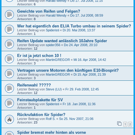
Letzter Beitrag von
Harald Wendy
«
Do 17. Jul 2008, 11:15
Antworten:
6
Gewichte von Reifen und Felgen?
Letzter Beitrag von
Harald Wendy
«
Do 17. Jul 2008, 08:59
Antworten:
8
Wer hat eigentlich den ELIA Turbo umbau in seinem Spider?
Letzter Beitrag von
Spideristi
«
Di 20. Mai 2008, 13:37
Antworten:
1
Reifen Update wanted anlässlich 10Jahre Spider
Letzter Beitrag von
spider356
«
Do 24. Apr 2008, 20:10
Antworten:
12
Er ist ja jetzt schon 10 !
Letzter Beitrag von
MartinGREGOR
«
Mi 16. Apr 2008, 14:42
Antworten:
3
Vertragen unsere Motoren den künftigen E10-Biosprit?
Letzter Beitrag von
MartinGREGOR
«
Di 15. Apr 2008, 21:39
Antworten:
3
Reifenwahl ?????
Letzter Beitrag von
Steve (LU)
«
Fr 29. Feb 2008, 12:45
Antworten:
12
Feinstaubplakette für SV
Letzter Beitrag von
Spideristi
«
Fr 18. Jan 2008, 11:36
Antworten:
1
Rückrufaktion für Spider?
Letzter Beitrag von
Rolf S.
«
So 25. Nov 2007, 21:06
Antworten:
23
1
2
Spider bremst mehr hinten als vorne