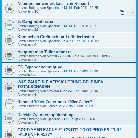
Neue Scheinwerfergläser von Renault
Letzter Beitrag von
Spideristi
«
Mi 16. Feb 2011, 12:25
Antworten:
16
1
2
5. Gang hüpft raus
Letzter Beitrag von
Spideristi
«
Mi 13. Okt 2010, 12:21
Antworten:
12
Komisches Geräusch im Luftfilterkasten
Letzter Beitrag von
Spideristi
«
Sa 20. Feb 2010, 16:07
Antworten:
9
Hauptrahmen Teilenummern
Letzter Beitrag von
MartinGREGOR
«
Sa 24. Okt 2009, 10:03
Antworten:
3
EG Typengenehmigung
Letzter Beitrag von
Spideristi
«
Mi 19. Aug 2009, 17:38
Antworten:
5
WAS ZAHLT DIE VERSICHERUNG BEI EINEM
TOTALSCHADEN
Letzter Beitrag von
steve59
«
Mo 23. Feb 2009, 08:45
Antworten:
6
Rennkat 100er Zeller oder 200er Zeller?
Letzter Beitrag von
Chris
«
Mi 26. Nov 2008, 09:09
Defekte Zylinderkopfdichtung
Letzter Beitrag von
Spideristi
«
Fr 5. Sep 2008, 16:48
Antworten:
11
GOOD YEAR EAGLE F1 GS-D3? TOYO PROXES T1-R?
FALKEN FK-452??