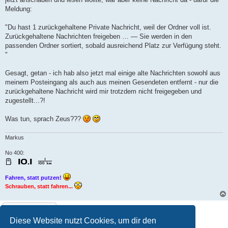
Meldung:
"Du hast 1 zurückgehaltene Private Nachricht, weil der Ordner voll ist.
Zurückgehaltene Nachrichten freigeben … — Sie werden in den
passenden Ordner sortiert, sobald ausreichend Platz zur Verfügung steht.
"
Gesagt, getan - ich hab also jetzt mal einige alte Nachrichten sowohl aus
meinem Posteingang als auch aus meinen Gesendeten entfernt - nur die
zurückgehaltene Nachricht wird mir trotzdem nicht freigegeben und
zugestellt...?!
Was tun, sprach Zeus???
Markus
No 400:
Fahren, statt putzen!
Schrauben, statt fahren...
Antworten
1 Beitrag • Seite
1
von
1
Diese Website nutzt Cookies, um dir den