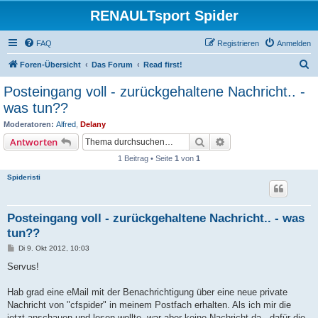
RENAULTsport Spider
FAQ
Registrieren
Anmelden
S
Foren-Übersicht
Das Forum
Read first!
u
Posteingang voll - zurückgehaltene Nachricht.. -
c
was tun??
h
Moderatoren:
Alfred
,
Delany
e
Suche
Erweiterte Suche
Antworten
1 Beitrag • Seite
1
von
1
Spideristi
Posteingang voll - zurückgehaltene Nachricht.. - was
tun??
B
Di 9. Okt 2012, 10:03
e
i
Servus!
t
r
a
Hab grad eine eMail mit der Benachrichtigung über eine neue private
g
Nachricht von "cfspider" in meinem Postfach erhalten. Als ich mir die
jetzt anschauen und lesen wollte, war aber keine Nachricht da - dafür die