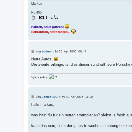
Markus
No 400:
Fahren, statt putzen!
Schrauben, statt fahren...
B
von
bodom
»
Mi 20. Apr 2005, 08:44
e
i
Nette Autos.
t
Der zweite Silbrige, ist dies dieser sündhaft teure Porsch
r
a
g
Spidy rules.
B
von
James (SU)
»
Mi 20. Apr 2005, 11:10
e
i
hallo markus,
t
r
a
was hast du für ein netten strampler an? siehst ja fresh a
g
kann das sein, dass der gt letzte woche in richtung hocke