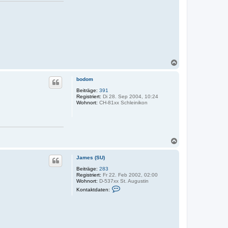
N
a
c
bodom
h
o
Beiträge:
391
Registriert:
Di 28. Sep 2004, 10:24
b
Wohnort:
CH-81xx Schleinikon
e
n
N
a
c
James (SU)
h
o
Beiträge:
283
Registriert:
Fr 22. Feb 2002, 02:00
b
Wohnort:
D-537xx St. Augustin
e
K
Kontaktdaten:
n
o
n
t
a
k
t