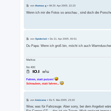
B
von
thomas g
»
Mi 20. Apr 2005, 22:23
e
i
Wenn ich mir die Fotos so anschau , sind doch die Porsche
t
r
a
g
B
von
Spideristi
»
Do 21. Apr 2005, 00:01
e
i
Du Papa: Wenn ich groß bin, möcht ich auch Warmduscher
t
r
a
g
Markus
No 400:
Fahren, statt putzen!
Schrauben, statt fahren...
B
von
kiwicana
»
Do 5. Mai 2005, 23:20
e
i
Wow, was für Fahrzeuge. Aber sorry, bei dem Angebot wäre 
t
Ein Carrera GT.....das ist ein Traum. Mich erstaunt immer 