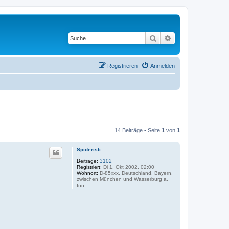
Suche
Erweiterte Suche
Registrieren
Anmelden
14 Beiträge • Seite
1
von
1
Spideristi
Beiträge:
3102
Registriert:
Di 1. Okt 2002, 02:00
Wohnort:
D-85xxx, Deutschland, Bayern,
zwischen München und Wasserburg a.
Inn