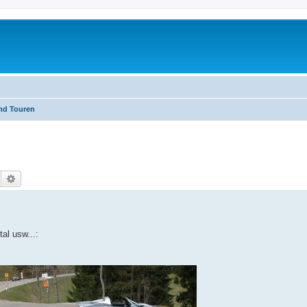
nd Touren
Suche
Erweiterte Suche
al usw...: