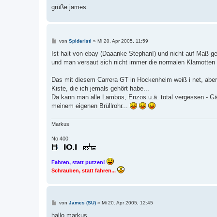
grüße james.
B
von
Spideristi
»
Mi 20. Apr 2005, 11:59
e
i
Ist halt von ebay (Daaanke Stephan!) und nicht auf Maß ge
t
und man versaut sich nicht immer die normalen Klamotten 
r
a
g
Das mit diesem Carrera GT in Hockenheim weiß i net, aber ic
Kiste, die ich jemals gehört habe...
Da kann man alle Lambos, Enzos u.ä. total vergessen - Gä
meinem eigenen Brüllrohr...
Markus
No 400:
Fahren, statt putzen!
Schrauben, statt fahren...
B
von
James (SU)
»
Mi 20. Apr 2005, 12:45
e
i
hallo markus,