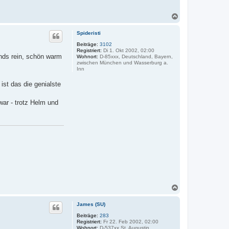
d
a
t
N
e
a
n
c
v
Spideristi
h
o
o
n
Beiträge:
3102
J
Registriert:
Di 1. Okt 2002, 02:00
b
ends rein, schön warm
a
Wohnort:
D-85xxx, Deutschland, Bayern,
e
m
zwischen München und Wasserburg a.
n
e
Inn
s
(
ist das die genialste
S
U
)
ar - trotz Helm und
N
a
c
James (SU)
h
o
Beiträge:
283
Registriert:
Fr 22. Feb 2002, 02:00
b
Wohnort:
D-537xx St. Augustin