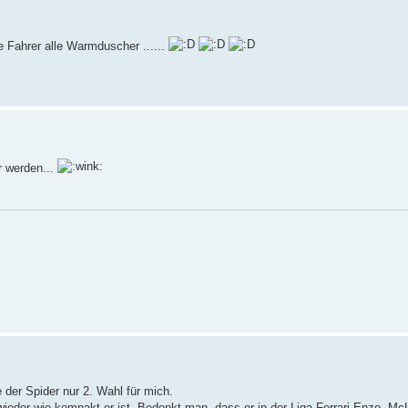
 Fahrer alle Warmduscher ......
 werden...
der Spider nur 2. Wahl für mich.
wieder wie kompakt er ist. Bedenkt man, dass er in der Liga Ferrari Enzo, Mc