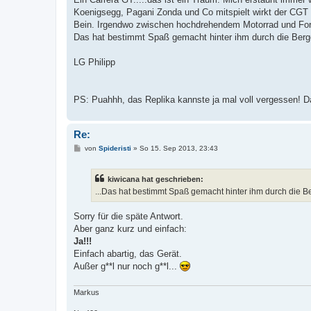
r
a
Koenigsegg, Pagani Zonda und Co mitspielt wirkt der CGT ri
g
Bein. Irgendwo zwischen hochdrehendem Motorrad und For
Das hat bestimmt Spaß gemacht hinter ihm durch die Berg
LG Philipp
PS: Puahhh, das Replika kannste ja mal voll vergessen! Das
Re:
B
von
Spideristi
»
So 15. Sep 2013, 23:43
e
i
t
kiwicana hat geschrieben:
r
a
...Das hat bestimmt Spaß gemacht hinter ihm durch die B
g
Sorry für die späte Antwort.
Aber ganz kurz und einfach:
Ja!!!
Einfach abartig, das Gerät.
Außer g**l nur noch g**l...
Markus