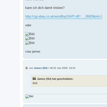
t
r
a
kann ich dich damit trösten?
g
http://cgi.ebay.co.uk/ws/eBayISAPI.dll? ... 26929&rd=1
oder
ciao james
B
von
James (SU)
»
Mi 20. Apr 2005, 19:02
e
i
t
James (SU) hat geschrieben:
r
a
test
g