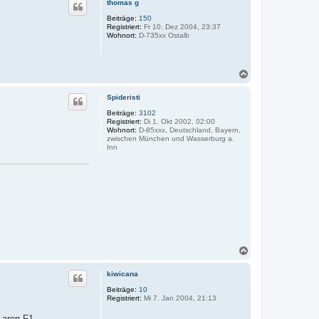
thomas g
n
h
v
o
Beiträge:
150
o
Registriert:
Fr 10. Dez 2004, 23:37
b
n
Wohnort:
D-735xx Ostalb
e
J
n
a
m
e
N
s
(
a
S
c
Spideristi
U
h
)
o
Beiträge:
3102
Registriert:
Di 1. Okt 2002, 02:00
b
Wohnort:
D-85xxx, Deutschland, Bayern,
e
zwischen München und Wasserburg a.
n
Inn
N
a
c
kiwicana
h
o
Beiträge:
10
Registriert:
Mi 7. Jan 2004, 21:13
b
e
Laren F1,