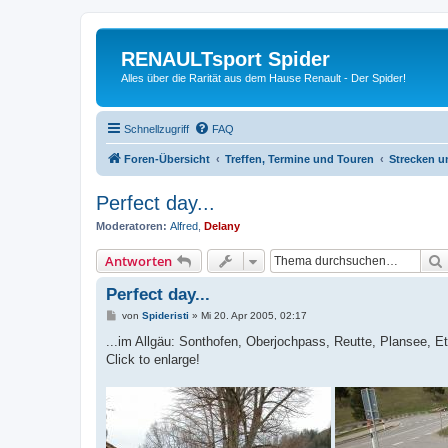
RENAULTsport Spider
Alles über die Rarität aus dem Hause Renault - Der Spider!
Schnellzugriff
FAQ
Foren-Übersicht
Treffen, Termine und Touren
Strecken u
Perfect day...
Moderatoren:
Alfred
,
Delany
Antworten
Perfect day...
B
von
Spideristi
»
Mi 20. Apr 2005, 02:17
e
i
...im Allgäu: Sonthofen, Oberjochpass, Reutte, Plansee, Ett
t
Click to enlarge!
r
a
g