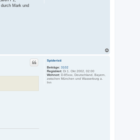
n
m durch Mark und
N
a
c
Spideristi
h
o
Beiträge:
3102
Registriert:
Di 1. Okt 2002, 02:00
b
Wohnort:
D-85xxx, Deutschland, Bayern,
e
zwischen München und Wasserburg a.
n
Inn