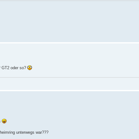
e? GT2 oder so?
us
nheimring unterwegs war???