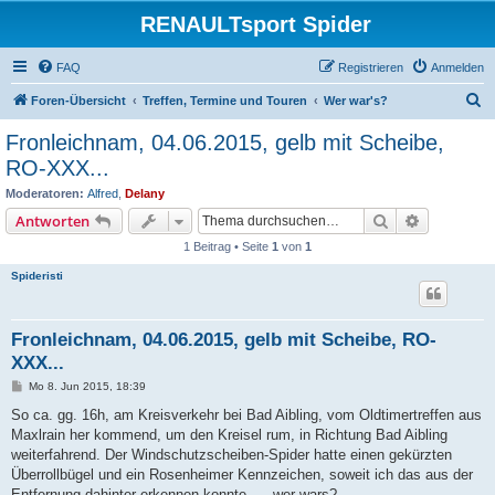
RENAULTsport Spider
FAQ
Registrieren
Anmelden
S
Foren-Übersicht
Treffen, Termine und Touren
Wer war's?
u
Fronleichnam, 04.06.2015, gelb mit Scheibe,
c
RO-XXX...
h
Moderatoren:
Alfred
,
Delany
e
Suche
Erweiterte
Antworten
1 Beitrag • Seite
1
von
1
Spideristi
Fronleichnam, 04.06.2015, gelb mit Scheibe, RO-
XXX...
B
Mo 8. Jun 2015, 18:39
e
i
So ca. gg. 16h, am Kreisverkehr bei Bad Aibling, vom Oldtimertreffen aus
t
Maxlrain her kommend, um den Kreisel rum, in Richtung Bad Aibling
r
a
weiterfahrend. Der Windschutzscheiben-Spider hatte einen gekürzten
g
Überrollbügel und ein Rosenheimer Kennzeichen, soweit ich das aus der
Entfernung dahinter erkennen konnte... - wer wars?