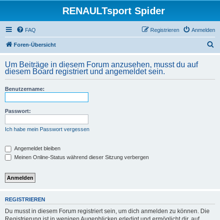
RENAULTsport Spider
FAQ
Registrieren
Anmelden
S
Foren-Übersicht
u
Um Beiträge in diesem Forum anzusehen, musst du auf
c
diesem Board registriert und angemeldet sein.
h
Benutzername:
e
Passwort:
Ich habe mein Passwort vergessen
Angemeldet bleiben
Meinen Online-Status während dieser Sitzung verbergen
REGISTRIEREN
Du musst in diesem Forum registriert sein, um dich anmelden zu können. Die
Registrierung ist in wenigen Augenblicken erledigt und ermöglicht dir, auf