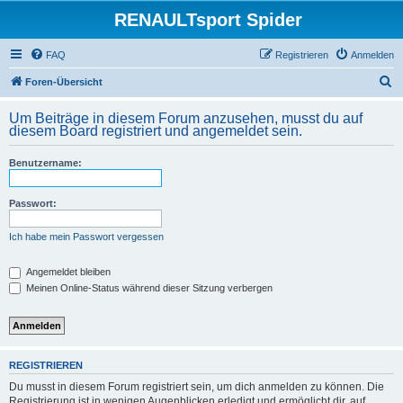
RENAULTsport Spider
FAQ
Registrieren
Anmelden
S
Foren-Übersicht
u
Um Beiträge in diesem Forum anzusehen, musst du auf
c
diesem Board registriert und angemeldet sein.
h
Benutzername:
e
Passwort:
Ich habe mein Passwort vergessen
Angemeldet bleiben
Meinen Online-Status während dieser Sitzung verbergen
REGISTRIEREN
Du musst in diesem Forum registriert sein, um dich anmelden zu können. Die
Registrierung ist in wenigen Augenblicken erledigt und ermöglicht dir, auf