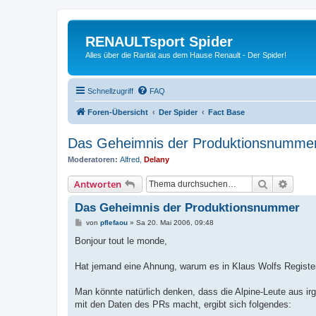
RENAULTsport Spider
Alles über die Rarität aus dem Hause Renault - Der Spider!
Schnellzugriff
FAQ
Foren-Übersicht
Der Spider
Fact Base
Das Geheimnis der Produktionsnumme
Moderatoren:
Alfred
,
Delany
Suche
Erweit
Antworten
Das Geheimnis der Produktionsnummer
B
von
pflefaou
»
Sa 20. Mai 2006, 09:48
e
i
Bonjour tout le monde,
t
r
a
Hat jemand eine Ahnung, warum es in Klaus Wolfs Register
g
Man könnte natürlich denken, dass die Alpine-Leute aus 
mit den Daten des PRs macht, ergibt sich folgendes: