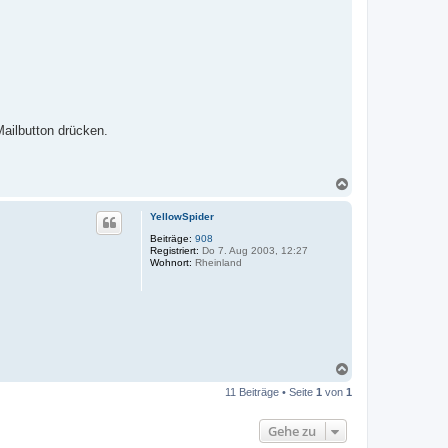
Mailbutton drücken.
N
a
c
YellowSpider
h
o
Beiträge:
908
Registriert:
Do 7. Aug 2003, 12:27
b
Wohnort:
Rheinland
e
n
N
a
11 Beiträge • Seite
1
von
1
c
h
o
Gehe zu
b