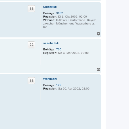
a
c
Spideristi
h
o
Beiträge:
3102
Registriert:
Di 1. Okt 2002, 02:00
b
Wohnort:
D-85xxx, Deutschland, Bayern,
e
zwischen München und Wasserburg a.
n
Inn
N
a
c
sascha h-k
h
o
Beiträge:
760
Registriert:
Mo 4. Mär 2002, 02:00
b
e
n
N
a
c
Wolf(man)
h
o
Beiträge:
122
Registriert:
Sa 20. Apr 2002, 02:00
b
e
n