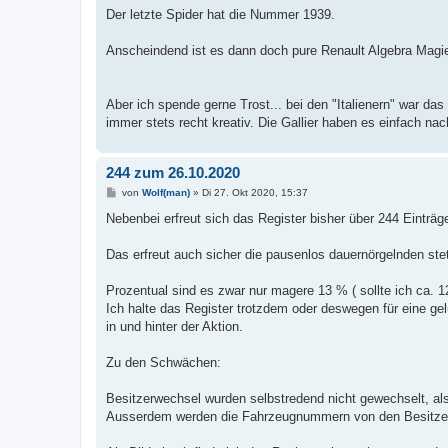
Der letzte Spider hat die Nummer 1939.
Anscheindend ist es dann doch pure Renault Algebra Magi
Aber ich spende gerne Trost... bei den "Italienern" war da
immer stets recht kreativ. Die Gallier haben es einfach n
244 zum 26.10.2020
B
von
Wolf(man)
»
Di 27. Okt 2020, 15:37
e
i
Nebenbei erfreut sich das Register bisher über 244 Einträg
t
r
a
Das erfreut auch sicher die pausenlos dauernörgelnden stet
g
Prozentual sind es zwar nur magere 13 % ( sollte ich ca.
Ich halte das Register trotzdem oder deswegen für eine g
in und hinter der Aktion.
Zu den Schwächen:
Besitzerwechsel wurden selbstredend nicht gewechselt, als
Ausserdem werden die Fahrzeugnummern von den Besitzern 