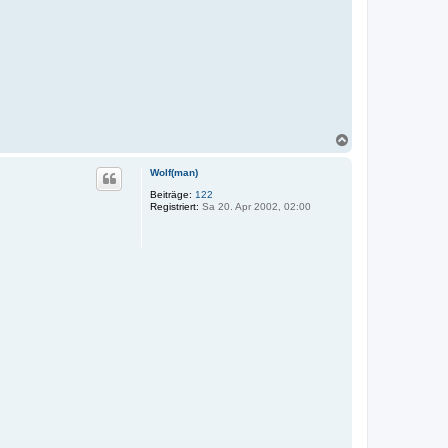
N
a
c
Wolf(man)
h
o
Beiträge:
122
Registriert:
Sa 20. Apr 2002, 02:00
b
e
n