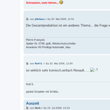
Schrauben, statt fahren...
B
von
pflefaou
»
Sa 20. Mai 2006, 11:51
e
i
Die Gesamtproduktion ist ein anderes Thema... die Frag
t
r
a
g
Pierre-François
Spider Nr. 0748, gelb, Windschutzscheibe
Avantime V6 Privilège Automatik, blau
B
von
Rolf S.
»
Sa 20. Mai 2006, 12:09
e
i
ist wirklich sehr komisch,einfach Renault.....
t
r
a
g
Rolf S.
gäubä Schpider mit Schibä...
Auszeit
B
von
Herb
»
Sa 15. Jul 2006, 13:10