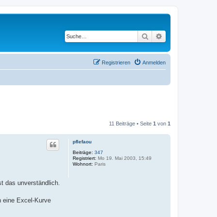
Suche
Erweiterte Suche
Registrieren
Anmelden
11 Beiträge • Seite
1
von
1
pflefaou
Beiträge:
347
Registriert:
Mo 19. Mai 2003, 15:49
Wohnort:
Paris
t das unverständlich.
n eine Excel-Kurve