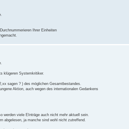
e.
s Durchnummerieren Ihrer Einheiten
achgemacht.
e.
s klügeren Systemkritiker.
 12,xx sagen ? ) des möglichen Gesamtbestandes.
elungene Aktion, auch wegen des internationalen Gedankens
o werden viele EInträge auch nicht mehr aktuell sein.
abgelesen, ja manche sind wohl nicht zutreffend.