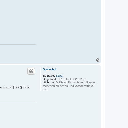
N
a
c
Spideristi
h
o
Beiträge:
3102
Registriert:
Di 1. Okt 2002, 02:00
b
Wohnort:
D-85xxx, Deutschland, Bayern,
e
zwischen München und Wasserburg a.
 keine 2.100 Stück
n
Inn