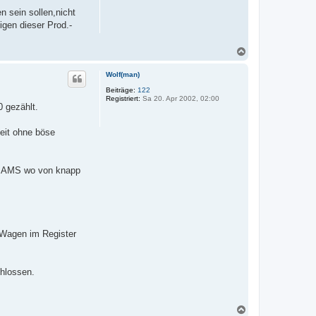
b
n sein sollen,nicht
e
gen dieser Prod.-
n
N
a
c
Wolf(man)
h
o
Beiträge:
122
Registriert:
Sa 20. Apr 2002, 02:00
b
0 gezählt.
e
n
keit ohne böse
er AMS wo von knapp
 Wagen im Register
chlossen.
N