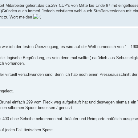
rt Mitarbeiter gehört,das ca.297 CUP's von Mitte bis Ende 97 mit eingeflosse
l)Gründen auch immer! Jedoch existieren wohl auch Straßenversionen mit eini
cht zu Wort melden
 war ich der festen Überzeugung, es wird auf der Welt numerisch von 1 - 190
erlei logische Begründung, es sein denn mal wollte ( natürlich aus Schusselig
ich vorhanden.
der virtuell verschwunden sind, denn ich hab noch einen Presseausschnitt d
ngelegt.
n Brunei einfach 299 vom Fleck weg aufgekauft hat und deswegen niemals ein
inen silbernen Spider besessen / genutzt.
n 400 ohne Scheibe bekommen hat. Irrläufer und Reimporte natürlich ausges
uf jeden Fall tierischen Spass.