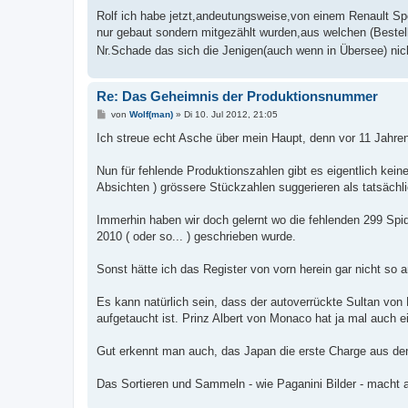
e
i
Rolf ich habe jetzt,andeutungsweise,von einem Renault Spo
t
nur gebaut sondern mitgezählt wurden,aus welchen (Bestel
r
a
Nr.Schade das sich die Jenigen(auch wenn in Übersee) ni
g
Re: Das Geheimnis der Produktionsnummer
B
von
Wolf(man)
»
Di 10. Jul 2012, 21:05
e
i
Ich streue echt Asche über mein Haupt, denn vor 11 Jahren
t
r
a
Nun für fehlende Produktionszahlen gibt es eigentlich kein
g
Absichten ) grössere Stückzahlen suggerieren als tatsächl
Immerhin haben wir doch gelernt wo die fehlenden 299 Spi
2010 ( oder so... ) geschrieben wurde.
Sonst hätte ich das Register von vorn herein gar nicht so a
Es kann natürlich sein, dass der autoverrückte Sultan vo
aufgetaucht ist. Prinz Albert von Monaco hat ja mal auch e
Gut erkennt man auch, das Japan die erste Charge aus de
Das Sortieren und Sammeln - wie Paganini Bilder - macht a