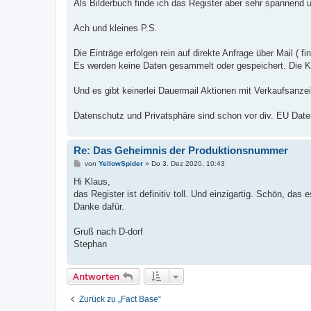
Als Bilderbuch finde ich das Register aber sehr spannend 
Ach und kleines P.S.
Die Einträge erfolgen rein auf direkte Anfrage über Mail ( fi
Es werden keine Daten gesammelt oder gespeichert. Die K
Und es gibt keinerlei Dauermail Aktionen mit Verkaufsanze
Datenschutz und Privatsphäre sind schon vor div. EU Da
Re: Das Geheimnis der Produktionsnummer
B
von
YellowSpider
»
Do 3. Dez 2020, 10:43
e
i
Hi Klaus,
t
das Register ist definitiv toll. Und einzigartig. Schön, das e
r
a
Danke dafür.
g
Gruß nach D-dorf
Stephan
Antworten
Zurück zu „Fact Base“