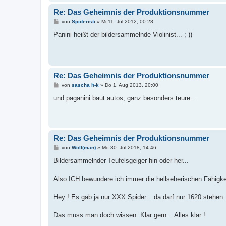
Re: Das Geheimnis der Produktionsnummer
B
von
Spideristi
»
Mi 11. Jul 2012, 00:28
e
i
Panini heißt der bildersammelnde Violinist... ;-))
t
r
a
g
Re: Das Geheimnis der Produktionsnummer
B
von
sascha h-k
»
Do 1. Aug 2013, 20:00
e
i
und paganini baut autos, ganz besonders teure ...
t
r
a
g
Re: Das Geheimnis der Produktionsnummer
B
von
Wolf(man)
»
Mo 30. Jul 2018, 14:46
e
i
Bildersammelnder Teufelsgeiger hin oder her...
t
r
a
Also ICH bewundere ich immer die hellseherischen Fähigk
g
Hey ! Es gab ja nur XXX Spider... da darf nur 1620 stehen
Das muss man doch wissen. Klar gern... Alles klar !