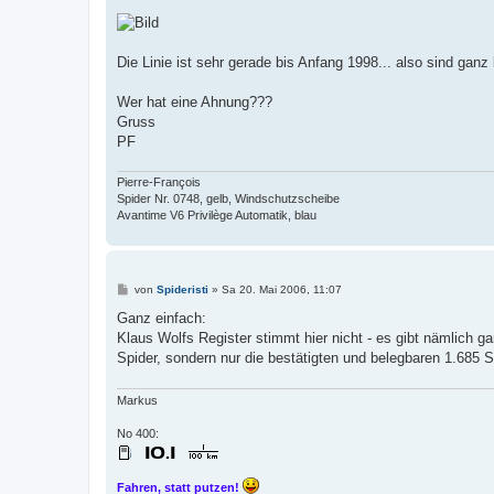
Die Linie ist sehr gerade bis Anfang 1998... also sind ga
Wer hat eine Ahnung???
Gruss
PF
Pierre-François
Spider Nr. 0748, gelb, Windschutzscheibe
Avantime V6 Privilège Automatik, blau
B
von
Spideristi
»
Sa 20. Mai 2006, 11:07
e
i
Ganz einfach:
t
Klaus Wolfs Register stimmt hier nicht - es gibt nämlich g
r
a
Spider, sondern nur die bestätigten und belegbaren 1.685 S
g
Markus
No 400:
Fahren, statt putzen!