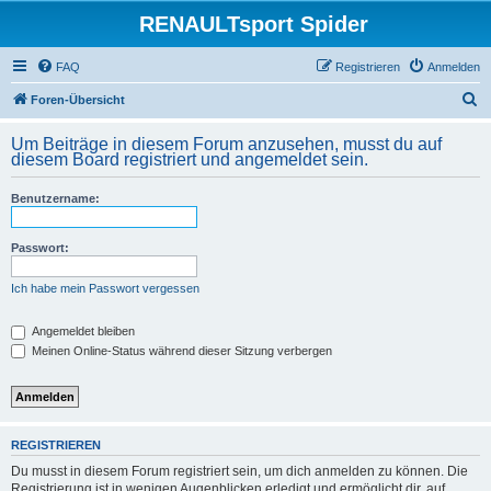
RENAULTsport Spider
FAQ
Registrieren
Anmelden
S
Foren-Übersicht
u
Um Beiträge in diesem Forum anzusehen, musst du auf
c
diesem Board registriert und angemeldet sein.
h
Benutzername:
e
Passwort:
Ich habe mein Passwort vergessen
Angemeldet bleiben
Meinen Online-Status während dieser Sitzung verbergen
REGISTRIEREN
Du musst in diesem Forum registriert sein, um dich anmelden zu können. Die
Registrierung ist in wenigen Augenblicken erledigt und ermöglicht dir, auf