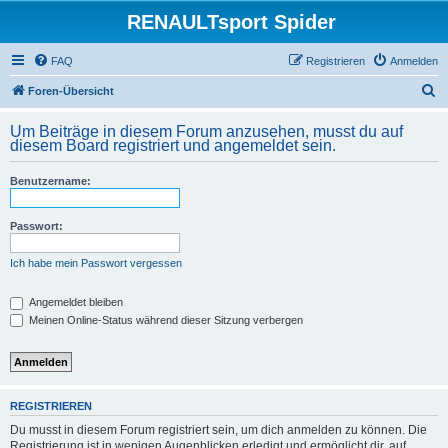
RENAULTsport Spider
FAQ
Registrieren
Anmelden
S
Foren-Übersicht
u
Um Beiträge in diesem Forum anzusehen, musst du auf
c
diesem Board registriert und angemeldet sein.
h
Benutzername:
e
Passwort:
Ich habe mein Passwort vergessen
Angemeldet bleiben
Meinen Online-Status während dieser Sitzung verbergen
REGISTRIEREN
Du musst in diesem Forum registriert sein, um dich anmelden zu können. Die
Registrierung ist in wenigen Augenblicken erledigt und ermöglicht dir, auf