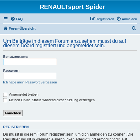
RENAULTsport Spider
FAQ
Registrieren
Anmelden
S
Foren-Übersicht
u
Um Beiträge in diesem Forum anzusehen, musst du auf
c
diesem Board registriert und angemeldet sein.
h
Benutzername:
e
Passwort:
Ich habe mein Passwort vergessen
Angemeldet bleiben
Meinen Online-Status während dieser Sitzung verbergen
REGISTRIEREN
Du musst in diesem Forum registriert sein, um dich anmelden zu können. Die
Registrierung ist in wenigen Augenblicken erledigt und ermöglicht dir, auf