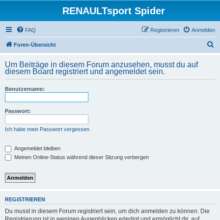
RENAULTsport Spider
FAQ
Registrieren
Anmelden
S
Foren-Übersicht
u
Um Beiträge in diesem Forum anzusehen, musst du auf
c
diesem Board registriert und angemeldet sein.
h
Benutzername:
e
Passwort:
Ich habe mein Passwort vergessen
Angemeldet bleiben
Meinen Online-Status während dieser Sitzung verbergen
REGISTRIEREN
Du musst in diesem Forum registriert sein, um dich anmelden zu können. Die
Registrierung ist in wenigen Augenblicken erledigt und ermöglicht dir, auf