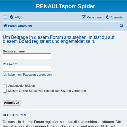
RENAULTsport Spider
FAQ
Registrieren
Anmelden
S
Foren-Übersicht
u
Um Beiträge in diesem Forum anzusehen, musst du auf
c
diesem Board registriert und angemeldet sein.
h
Benutzername:
e
Passwort:
Ich habe mein Passwort vergessen
Angemeldet bleiben
Meinen Online-Status während dieser Sitzung verbergen
REGISTRIEREN
Du musst in diesem Forum registriert sein, um dich anmelden zu können. Die
Registrierung ist in wenigen Augenblicken erledigt und ermöglicht dir, auf