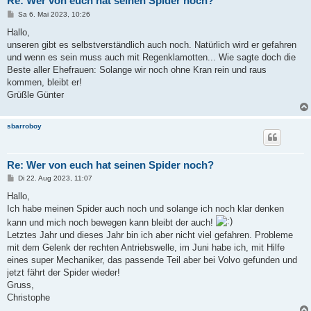
Re: Wer von euch hat seinen Spider noch?
B
Sa 6. Mai 2023, 10:26
e
i
Hallo,
t
unseren gibt es selbstverständlich auch noch. Natürlich wird er gefahren
r
a
und wenn es sein muss auch mit Regenklamotten... Wie sagte doch die
g
Beste aller Ehefrauen: Solange wir noch ohne Kran rein und raus
kommen, bleibt er!
Grüßle Günter
sbarroboy
Re: Wer von euch hat seinen Spider noch?
B
Di 22. Aug 2023, 11:07
e
i
Hallo,
t
Ich habe meinen Spider auch noch und solange ich noch klar denken
r
a
kann und mich noch bewegen kann bleibt der auch!
g
Letztes Jahr und dieses Jahr bin ich aber nicht viel gefahren. Probleme
mit dem Gelenk der rechten Antriebswelle, im Juni habe ich, mit Hilfe
eines super Mechaniker, das passende Teil aber bei Volvo gefunden und
jetzt fährt der Spider wieder!
Gruss,
Christophe