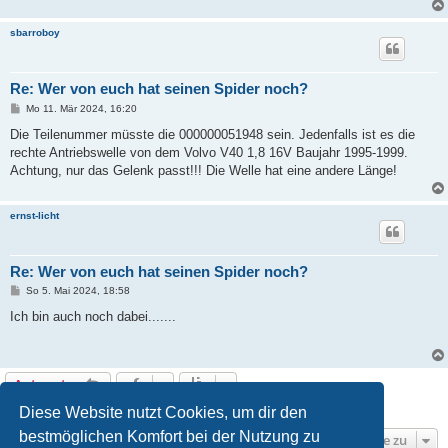
sbarroboy
Re: Wer von euch hat seinen Spider noch?
B
Mo 11. Mär 2024, 16:20
e
i
Die Teilenummer müsste die 000000051948 sein. Jedenfalls ist es die
t
rechte Antriebswelle von dem Volvo V40 1,8 16V Baujahr 1995-1999.
r
a
Achtung, nur das Gelenk passt!!! Die Welle hat eine andere Länge!
g
ernst-licht
Re: Wer von euch hat seinen Spider noch?
B
So 5. Mai 2024, 18:58
e
i
Ich bin auch noch dabei.......
t
r
a
g
Antworten
11 Beiträge • Seite
1
von
1
Diese Website nutzt Cookies, um dir den
bestmöglichen Komfort bei der Nutzung zu
Gehe zu