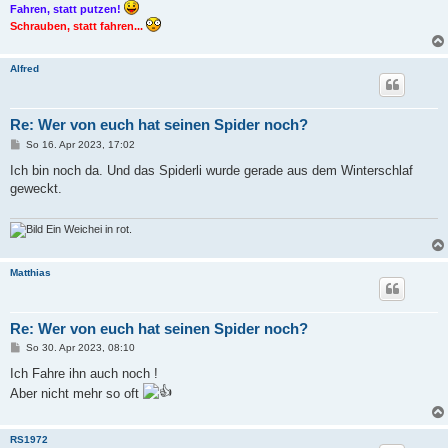
Fahren, statt putzen!
Schrauben, statt fahren...
Alfred
Re: Wer von euch hat seinen Spider noch?
B
So 16. Apr 2023, 17:02
e
i
Ich bin noch da. Und das Spiderli wurde gerade aus dem Winterschlaf
t
geweckt.
r
a
g
Ein Weichei in rot.
Matthias
Re: Wer von euch hat seinen Spider noch?
B
So 30. Apr 2023, 08:10
e
i
Ich Fahre ihn auch noch !
t
Aber nicht mehr so oft
r
a
g
RS1972