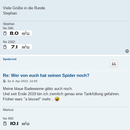
Viele Grüße in die Runde.
Stephan
Stephan
No 346:
No 1562:
Spideristi
Re: Wer von euch hat seinen Spider noch?
B
So 9. Apr 2023, 10:45
e
i
Meine blaue Badewanne gibts auch noch.
t
Und seit Ende 2019 bin ich ziemlich genau eine Tankfüllung gefahren.
r
a
Früher wars "a bisserl" mehr...
g
Markus
No 400: