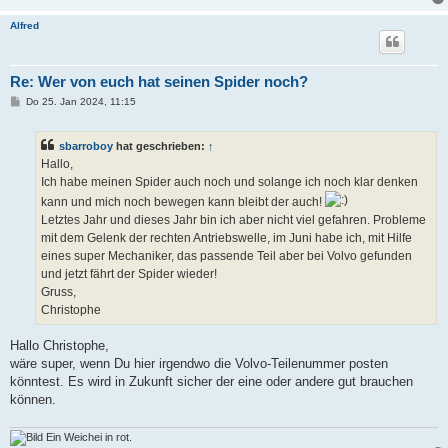
Alfred
Re: Wer von euch hat seinen Spider noch?
B
Do 25. Jan 2024, 11:15
e
i
t
sbarroboy
hat geschrieben:
↑
r
a
Hallo,
g
Ich habe meinen Spider auch noch und solange ich noch klar denken
kann und mich noch bewegen kann bleibt der auch!
Letztes Jahr und dieses Jahr bin ich aber nicht viel gefahren. Probleme
mit dem Gelenk der rechten Antriebswelle, im Juni habe ich, mit Hilfe
eines super Mechaniker, das passende Teil aber bei Volvo gefunden
und jetzt fährt der Spider wieder!
Gruss,
Christophe
Hallo Christophe,
wäre super, wenn Du hier irgendwo die Volvo-Teilenummer posten
könntest. Es wird in Zukunft sicher der eine oder andere gut brauchen
können.
Ein Weichei in rot.