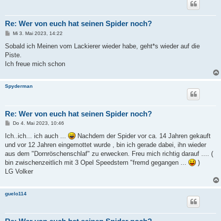
Re: Wer von euch hat seinen Spider noch?
B
Mi 3. Mai 2023, 14:22
e
i
Sobald ich Meinen vom Lackierer wieder habe, geht*s wieder auf die
t
Piste.
r
a
Ich freue mich schon
g
Spyderman
Re: Wer von euch hat seinen Spider noch?
B
Do 4. Mai 2023, 10:46
e
i
Ich..ich... ich auch ...
Nachdem der Spider vor ca. 14 Jahren gekauft
t
und vor 12 Jahren eingemottet wurde , bin ich gerade dabei, ihn wieder
r
a
aus dem "Dornröschenschlaf" zu erwecken. Freu mich richtig darauf .... (
g
bin zwischenzeitlich mit 3 Opel Speedstern "fremd gegangen ...
)
LG Volker
guelo114