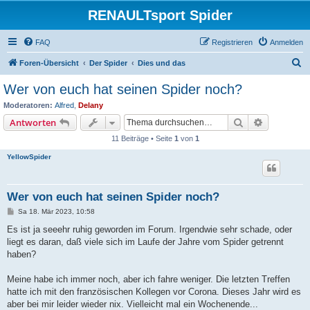
RENAULTsport Spider
FAQ
Registrieren
Anmelden
S
Foren-Übersicht
Der Spider
Dies und das
u
Wer von euch hat seinen Spider noch?
c
Moderatoren:
Alfred
,
Delany
h
Suche
Erweiterte
Antworten
e
11 Beiträge • Seite
1
von
1
YellowSpider
Wer von euch hat seinen Spider noch?
B
Sa 18. Mär 2023, 10:58
e
i
Es ist ja seeehr ruhig geworden im Forum. Irgendwie sehr schade, oder
t
liegt es daran, daß viele sich im Laufe der Jahre vom Spider getrennt
r
a
haben?
g
Meine habe ich immer noch, aber ich fahre weniger. Die letzten Treffen
hatte ich mit den französischen Kollegen vor Corona. Dieses Jahr wird es
aber bei mir leider wieder nix. Vielleicht mal ein Wochenende...