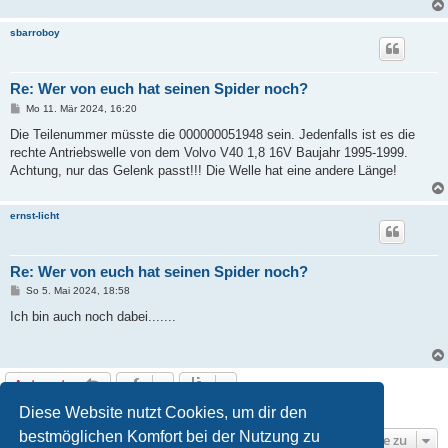
sbarroboy
Re: Wer von euch hat seinen Spider noch?
B
Mo 11. Mär 2024, 16:20
e
i
Die Teilenummer müsste die 000000051948 sein. Jedenfalls ist es die
t
rechte Antriebswelle von dem Volvo V40 1,8 16V Baujahr 1995-1999.
r
a
Achtung, nur das Gelenk passt!!! Die Welle hat eine andere Länge!
g
ernst-licht
Re: Wer von euch hat seinen Spider noch?
B
So 5. Mai 2024, 18:58
e
i
Ich bin auch noch dabei.......
t
r
a
g
Antworten
11 Beiträge • Seite
1
von
1
Diese Website nutzt Cookies, um dir den
bestmöglichen Komfort bei der Nutzung zu
Gehe zu