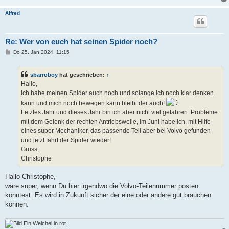
Alfred
Re: Wer von euch hat seinen Spider noch?
B
Do 25. Jan 2024, 11:15
e
i
t
sbarroboy
hat geschrieben:
↑
r
a
Hallo,
g
Ich habe meinen Spider auch noch und solange ich noch klar denken
kann und mich noch bewegen kann bleibt der auch!
Letztes Jahr und dieses Jahr bin ich aber nicht viel gefahren. Probleme
mit dem Gelenk der rechten Antriebswelle, im Juni habe ich, mit Hilfe
eines super Mechaniker, das passende Teil aber bei Volvo gefunden
und jetzt fährt der Spider wieder!
Gruss,
Christophe
Hallo Christophe,
wäre super, wenn Du hier irgendwo die Volvo-Teilenummer posten
könntest. Es wird in Zukunft sicher der eine oder andere gut brauchen
können.
Ein Weichei in rot.