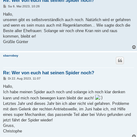
Re: Wer von euch hat seinen Spider noch?
B
Sa 6. Mai 2023, 10:26
e
i
Hallo,
t
unseren gibt es selbstverständlich auch noch. Natürlich wird er gefahren
r
a
und wenn es sein muss auch mit Regenklamotten... Wie sagte doch die
g
Beste aller Ehefrauen: Solange wir noch ohne Kran rein und raus
kommen, bleibt er!
Grüßle Günter
sbarroboy
Re: Wer von euch hat seinen Spider noch?
B
Di 22. Aug 2023, 11:07
e
i
Hallo,
t
Ich habe meinen Spider auch noch und solange ich noch klar denken
r
a
kann und mich noch bewegen kann bleibt der auch!
g
Letztes Jahr und dieses Jahr bin ich aber nicht viel gefahren. Probleme
mit dem Gelenk der rechten Antriebswelle, im Juni habe ich, mit Hilfe
eines super Mechaniker, das passende Teil aber bei Volvo gefunden und
jetzt fährt der Spider wieder!
Gruss,
Christophe