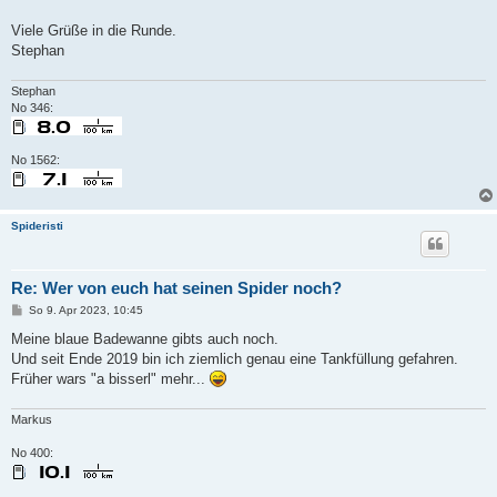
Viele Grüße in die Runde.
Stephan
Stephan
No 346:
No 1562:
Spideristi
Re: Wer von euch hat seinen Spider noch?
B
So 9. Apr 2023, 10:45
e
i
Meine blaue Badewanne gibts auch noch.
t
Und seit Ende 2019 bin ich ziemlich genau eine Tankfüllung gefahren.
r
a
Früher wars "a bisserl" mehr...
g
Markus
No 400: