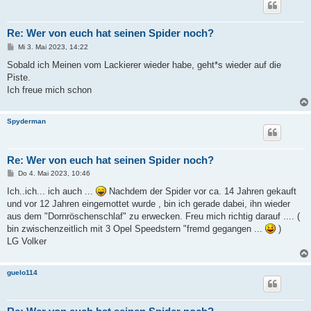
Re: Wer von euch hat seinen Spider noch?
B
Mi 3. Mai 2023, 14:22
e
i
Sobald ich Meinen vom Lackierer wieder habe, geht*s wieder auf die
t
Piste.
r
a
Ich freue mich schon
g
Spyderman
Re: Wer von euch hat seinen Spider noch?
B
Do 4. Mai 2023, 10:46
e
i
Ich..ich... ich auch ...
Nachdem der Spider vor ca. 14 Jahren gekauft
t
und vor 12 Jahren eingemottet wurde , bin ich gerade dabei, ihn wieder
r
a
aus dem "Dornröschenschlaf" zu erwecken. Freu mich richtig darauf .... (
g
bin zwischenzeitlich mit 3 Opel Speedstern "fremd gegangen ...
)
LG Volker
guelo114