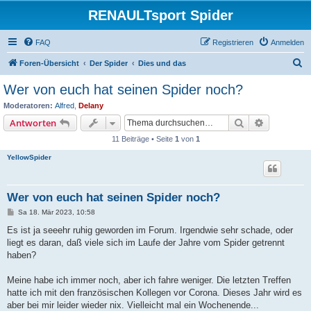
RENAULTsport Spider
FAQ
Registrieren
Anmelden
S
Foren-Übersicht
Der Spider
Dies und das
u
Wer von euch hat seinen Spider noch?
c
Moderatoren:
Alfred
,
Delany
h
Suche
Erweiterte
Antworten
e
11 Beiträge • Seite
1
von
1
YellowSpider
Wer von euch hat seinen Spider noch?
B
Sa 18. Mär 2023, 10:58
e
i
Es ist ja seeehr ruhig geworden im Forum. Irgendwie sehr schade, oder
t
liegt es daran, daß viele sich im Laufe der Jahre vom Spider getrennt
r
a
haben?
g
Meine habe ich immer noch, aber ich fahre weniger. Die letzten Treffen
hatte ich mit den französischen Kollegen vor Corona. Dieses Jahr wird es
aber bei mir leider wieder nix. Vielleicht mal ein Wochenende...