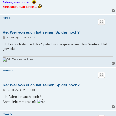
Fahren, statt putzen!
Schrauben, statt fahren...
Alfred
Re: Wer von euch hat seinen Spider noch?
B
So 16. Apr 2023, 17:02
e
i
Ich bin noch da. Und das Spiderli wurde gerade aus dem Winterschlaf
t
geweckt.
r
a
g
Ein Weichei in rot.
Matthias
Re: Wer von euch hat seinen Spider noch?
B
So 30. Apr 2023, 08:10
e
i
Ich Fahre ihn auch noch !
t
Aber nicht mehr so oft
r
a
g
RS1972