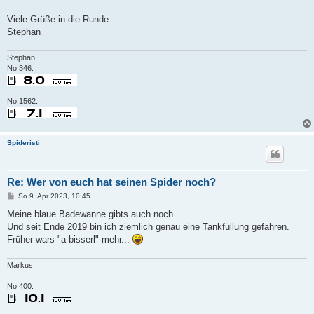
Viele Grüße in die Runde.
Stephan
Stephan
No 346:
No 1562:
Spideristi
Re: Wer von euch hat seinen Spider noch?
B
So 9. Apr 2023, 10:45
e
i
Meine blaue Badewanne gibts auch noch.
t
Und seit Ende 2019 bin ich ziemlich genau eine Tankfüllung gefahren.
r
a
Früher wars "a bisserl" mehr...
g
Markus
No 400: