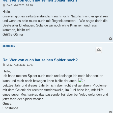
Re: Wer von euch hat seinen Spider noch?
B
Sa 6. Mai 2023, 10:26
e
i
Hallo,
t
unseren gibt es selbstverständlich auch noch. Natürlich wird er gefahren
r
a
und wenn es sein muss auch mit Regenklamotten... Wie sagte doch die
g
Beste aller Ehefrauen: Solange wir noch ohne Kran rein und raus
kommen, bleibt er!
Grüßle Günter
sbarroboy
Re: Wer von euch hat seinen Spider noch?
B
Di 22. Aug 2023, 11:07
e
i
Hallo,
t
Ich habe meinen Spider auch noch und solange ich noch klar denken
r
a
kann und mich noch bewegen kann bleibt der auch!
g
Letztes Jahr und dieses Jahr bin ich aber nicht viel gefahren. Probleme
mit dem Gelenk der rechten Antriebswelle, im Juni habe ich, mit Hilfe
eines super Mechaniker, das passende Teil aber bei Volvo gefunden und
jetzt fährt der Spider wieder!
Gruss,
Christophe