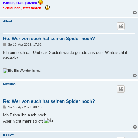
Fahren, statt putzen!
Schrauben, statt fahren...
Alfred
Re: Wer von euch hat seinen Spider noch?
B
So 16. Apr 2023, 17:02
e
i
Ich bin noch da. Und das Spiderli wurde gerade aus dem Winterschlaf
t
geweckt.
r
a
g
Ein Weichei in rot.
Matthias
Re: Wer von euch hat seinen Spider noch?
B
So 30. Apr 2023, 08:10
e
i
Ich Fahre ihn auch noch !
t
Aber nicht mehr so oft
r
a
g
RS1972