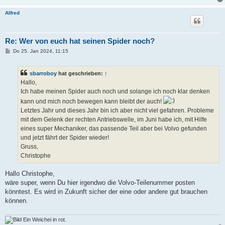
Alfred
Re: Wer von euch hat seinen Spider noch?
B
Do 25. Jan 2024, 11:15
e
i
t
sbarroboy
hat geschrieben:
↑
r
a
Hallo,
g
Ich habe meinen Spider auch noch und solange ich noch klar denken
kann und mich noch bewegen kann bleibt der auch!
Letztes Jahr und dieses Jahr bin ich aber nicht viel gefahren. Probleme
mit dem Gelenk der rechten Antriebswelle, im Juni habe ich, mit Hilfe
eines super Mechaniker, das passende Teil aber bei Volvo gefunden
und jetzt fährt der Spider wieder!
Gruss,
Christophe
Hallo Christophe,
wäre super, wenn Du hier irgendwo die Volvo-Teilenummer posten
könntest. Es wird in Zukunft sicher der eine oder andere gut brauchen
können.
Ein Weichei in rot.