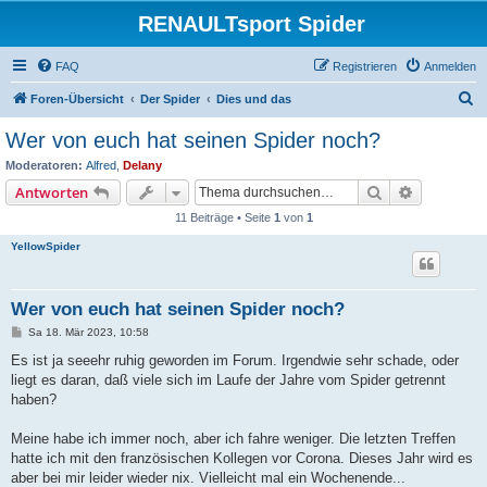
RENAULTsport Spider
FAQ
Registrieren
Anmelden
S
Foren-Übersicht
Der Spider
Dies und das
u
Wer von euch hat seinen Spider noch?
c
Moderatoren:
Alfred
,
Delany
h
Suche
Erweiterte
Antworten
e
11 Beiträge • Seite
1
von
1
YellowSpider
Wer von euch hat seinen Spider noch?
B
Sa 18. Mär 2023, 10:58
e
i
Es ist ja seeehr ruhig geworden im Forum. Irgendwie sehr schade, oder
t
liegt es daran, daß viele sich im Laufe der Jahre vom Spider getrennt
r
a
haben?
g
Meine habe ich immer noch, aber ich fahre weniger. Die letzten Treffen
hatte ich mit den französischen Kollegen vor Corona. Dieses Jahr wird es
aber bei mir leider wieder nix. Vielleicht mal ein Wochenende...