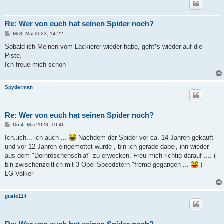
Re: Wer von euch hat seinen Spider noch?
B
Mi 3. Mai 2023, 14:22
e
i
Sobald ich Meinen vom Lackierer wieder habe, geht*s wieder auf die
t
Piste.
r
a
Ich freue mich schon
g
Spyderman
Re: Wer von euch hat seinen Spider noch?
B
Do 4. Mai 2023, 10:46
e
i
Ich..ich... ich auch ...
Nachdem der Spider vor ca. 14 Jahren gekauft
t
und vor 12 Jahren eingemottet wurde , bin ich gerade dabei, ihn wieder
r
a
aus dem "Dornröschenschlaf" zu erwecken. Freu mich richtig darauf .... (
g
bin zwischenzeitlich mit 3 Opel Speedstern "fremd gegangen ...
)
LG Volker
guelo114