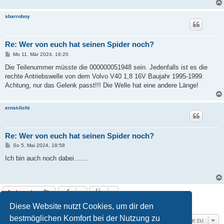
sbarroboy
Re: Wer von euch hat seinen Spider noch?
B
Mo 11. Mär 2024, 16:20
e
i
Die Teilenummer müsste die 000000051948 sein. Jedenfalls ist es die
t
rechte Antriebswelle von dem Volvo V40 1,8 16V Baujahr 1995-1999.
r
a
Achtung, nur das Gelenk passt!!! Die Welle hat eine andere Länge!
g
ernst-licht
Re: Wer von euch hat seinen Spider noch?
B
So 5. Mai 2024, 18:58
e
i
Ich bin auch noch dabei.......
t
r
a
g
Antworten
11 Beiträge • Seite
1
von
1
Diese Website nutzt Cookies, um dir den
bestmöglichen Komfort bei der Nutzung zu
Gehe zu