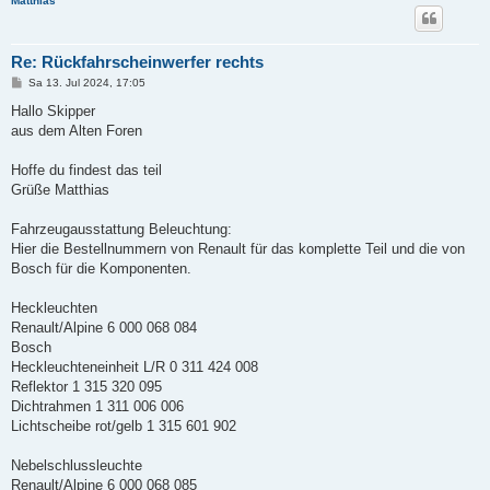
Matthias
Re: Rückfahrscheinwerfer rechts
B
Sa 13. Jul 2024, 17:05
e
i
Hallo Skipper
t
aus dem Alten Foren
r
a
g
Hoffe du findest das teil
Grüße Matthias
Fahrzeugausstattung Beleuchtung:
Hier die Bestellnummern von Renault für das komplette Teil und die von
Bosch für die Komponenten.
Heckleuchten
Renault/Alpine 6 000 068 084
Bosch
Heckleuchteneinheit L/R 0 311 424 008
Reflektor 1 315 320 095
Dichtrahmen 1 311 006 006
Lichtscheibe rot/gelb 1 315 601 902
Nebelschlussleuchte
Renault/Alpine 6 000 068 085