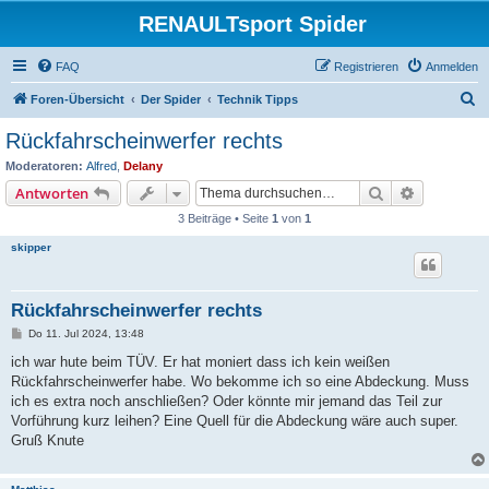
RENAULTsport Spider
FAQ
Registrieren
Anmelden
S
Foren-Übersicht
Der Spider
Technik Tipps
u
Rückfahrscheinwerfer rechts
c
Moderatoren:
Alfred
,
Delany
h
Suche
Erweiterte
Antworten
e
3 Beiträge • Seite
1
von
1
skipper
Rückfahrscheinwerfer rechts
B
Do 11. Jul 2024, 13:48
e
i
ich war hute beim TÜV. Er hat moniert dass ich kein weißen
t
Rückfahrscheinwerfer habe. Wo bekomme ich so eine Abdeckung. Muss
r
a
ich es extra noch anschließen? Oder könnte mir jemand das Teil zur
g
Vorführung kurz leihen? Eine Quell für die Abdeckung wäre auch super.
Gruß Knute