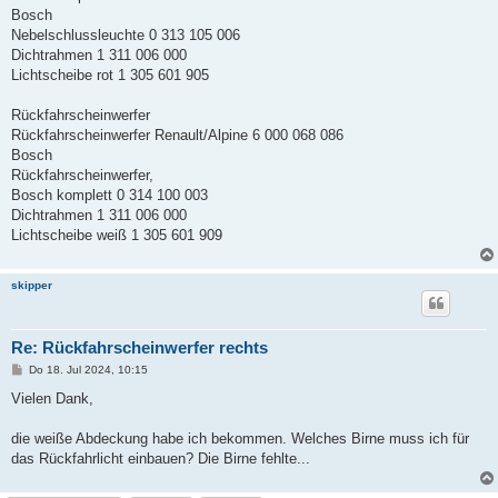
Bosch
Nebelschlussleuchte 0 313 105 006
Dichtrahmen 1 311 006 000
Lichtscheibe rot 1 305 601 905
Rückfahrscheinwerfer
Rückfahrscheinwerfer Renault/Alpine 6 000 068 086
Bosch
Rückfahrscheinwerfer,
Bosch komplett 0 314 100 003
Dichtrahmen 1 311 006 000
Lichtscheibe weiß 1 305 601 909
skipper
Re: Rückfahrscheinwerfer rechts
B
Do 18. Jul 2024, 10:15
e
i
Vielen Dank,
t
r
a
die weiße Abdeckung habe ich bekommen. Welches Birne muss ich für
g
das Rückfahrlicht einbauen? Die Birne fehlte...