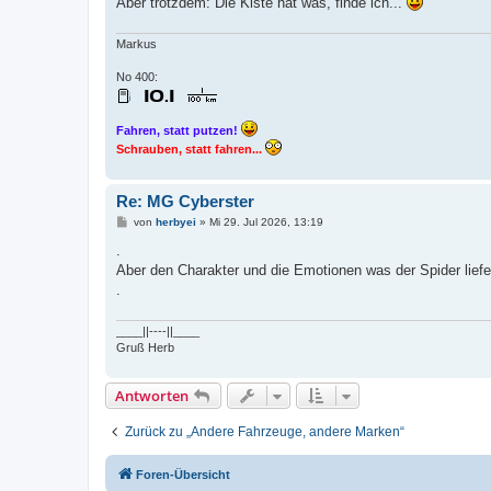
Aber trotzdem: Die Kiste hat was, finde ich...
Markus
No 400:
Fahren, statt putzen!
Schrauben, statt fahren...
Re: MG Cyberster
B
von
herbyei
»
Mi 29. Jul 2026, 13:19
e
i
.
t
Aber den Charakter und die Emotionen was der Spider liefert
r
a
.
g
____||----||____
Gruß Herb
Antworten
Zurück zu „Andere Fahrzeuge, andere Marken“
Foren-Übersicht