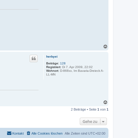
N
a
c
herbyei
h
o
Beiträge:
128
Registriert:
Di 7. Apr 2009, 22:02
b
Wohnort:
D-868xx, Im Bavaria-Dreieck A-
e
LL-MN
n
N
a
2 Beiträge • Seite
1
von
1
c
h
o
Gehe zu
b
e
n
Kontakt
Alle Cookies löschen
Alle Zeiten sind
UTC+02:00