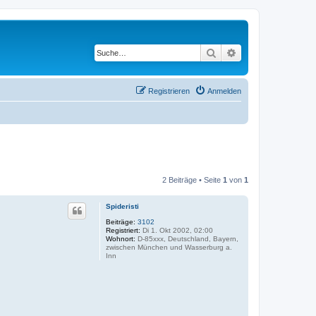
Suche
Erweiterte Suche
Registrieren
Anmelden
2 Beiträge • Seite
1
von
1
Spideristi
Beiträge:
3102
Registriert:
Di 1. Okt 2002, 02:00
Wohnort:
D-85xxx, Deutschland, Bayern,
zwischen München und Wasserburg a.
Inn