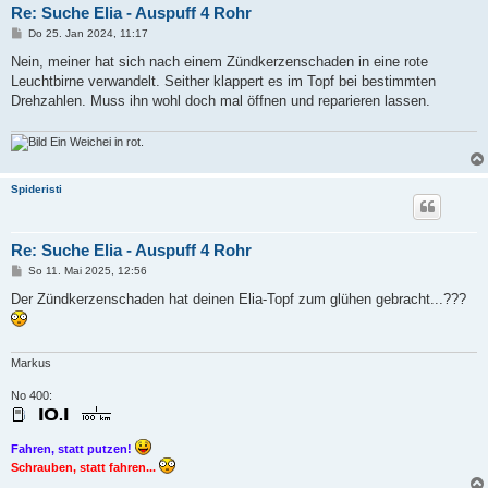
Re: Suche Elia - Auspuff 4 Rohr
B
Do 25. Jan 2024, 11:17
e
i
Nein, meiner hat sich nach einem Zündkerzenschaden in eine rote
t
Leuchtbirne verwandelt. Seither klappert es im Topf bei bestimmten
r
a
Drehzahlen. Muss ihn wohl doch mal öffnen und reparieren lassen.
g
Ein Weichei in rot.
Spideristi
Re: Suche Elia - Auspuff 4 Rohr
B
So 11. Mai 2025, 12:56
e
i
Der Zündkerzenschaden hat deinen Elia-Topf zum glühen gebracht...???
t
r
a
g
Markus
No 400:
Fahren, statt putzen!
Schrauben, statt fahren...