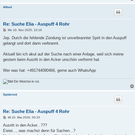
Alfred
Re: Suche Elia - Auspuff 4 Rohr
B
Mo 10. Nov 2025, 10:16
e
i
Jep. Durch die fehlende Zündung ist unverbrannter Sprit in den Auspuff
t
gelangt und dort dann verbrannt.
r
a
g
Aktuell bin ich akut auf der Suche nach einer Anlage, weil sich meine
gestern beim Ausritt in den Acker unschön verformt hat.
Wer was hat: +491744090466, gerne auch WhatsApp
Ein Weichei in rot.
Spideristi
Re: Suche Elia - Auspuff 4 Rohr
B
Mi 20. Mai 2026, 00:25
e
i
Ausritt in den Acker...???
t
Eieiei..., was machst denn für Sachen...?
r