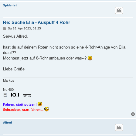
Spideristi
Re: Suche Elia - Auspuff 4 Rohr
B
Sa 29. Apr 2023, 01:25
e
i
Servus Alfred,
t
r
a
hast du auf deinem Roten nicht schon so eine 4-Rohr-Anlage von Elia
g
drauf??
Möchtest jetzt auf 8-Rohr umbauen oder was--?
Liebe Grüße
Markus
No 400:
Fahren, statt putzen!
Schrauben, statt fahren...
Alfred