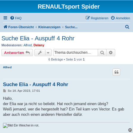
RENAULTsport Spider
FAQ
Registrieren
Anmelden
S
Foren-Übersicht
Kleinanzeigen
Suche...
u
Suche Elia - Auspuff 4 Rohr
c
Moderatoren:
Alfred
,
Delany
h
Suche
Erweiterte
Antworten
e
6 Beiträge • Seite
1
von
1
Alfred
Suche Elia - Auspuff 4 Rohr
B
So 16. Apr 2023, 17:01
e
i
Hallo,
t
der Elia war ja nicht so beliebt. Hat noch jemand einen übrig?
r
a
Weiß jemand, wer die hergestellt hat? Ein Teil kam von Vector. Es gab
g
aber auch noch einen anderen Hersteller dafür.
Ein Weichei in rot.